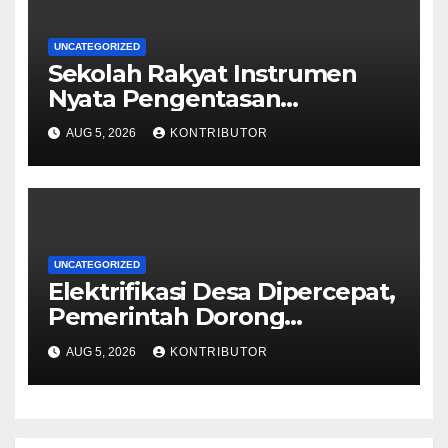
UNCATEGORIZED
Sekolah Rakyat Instrumen
Nyata Pengentasan
Kemiskinan Antargenerasi
AUG 5, 2026
KONTRIBUTOR
UNCATEGORIZED
Elektrifikasi Desa Dipercepat,
Pemerintah Dorong
Ketahanan Energi dan
AUG 5, 2026
KONTRIBUTOR
Kesejahteraan Masyarakat