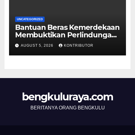
UNCATEGORIZED
Bantuan Beras Kemerdekaan
Membuktikan Perlindungan
Sosial Berjalan sampai ke
AUGUST 5, 2026
KONTRIBUTOR
Rumah Rakyat
bengkuluraya.com
BERITANYA ORANG BENGKULU