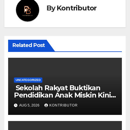
By
Kontributor
Related Post
UNCATEGORIZED
Sekolah Rakyat Buktikan
Pendidikan Anak Miskin Kini
Menjadi Prioritas Negara
AUG 5, 2026
KONTRIBUTOR