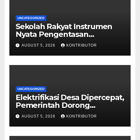
UNCATEGORIZED
Sekolah Rakyat Instrumen
Nyata Pengentasan
Kemiskinan Antargenerasi
AUGUST 5, 2026
KONTRIBUTOR
UNCATEGORIZED
Elektrifikasi Desa Dipercepat,
Pemerintah Dorong
Ketahanan Energi dan
AUGUST 5, 2026
KONTRIBUTOR
Kesejahteraan Masyarakat