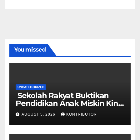
You missed
UNCATEGORIZED
Sekolah Rakyat Buktikan
Pendidikan Anak Miskin Kini
Menjadi Prioritas Negara
AUGUST 5, 2026
KONTRIBUTOR