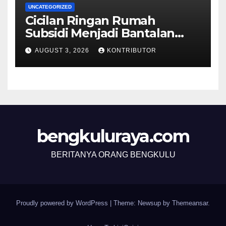
UNCATEGORIZED
Cicilan Ringan Rumah
Subsidi Menjadi Bantalan
Nyata bagi Pekerja Informal
AUGUST 3, 2026
KONTRIBUTOR
bengkuluraya.com
BERITANYA ORANG BENGKULU
Proudly powered by WordPress
|
Theme: Newsup by
Themeansar
.