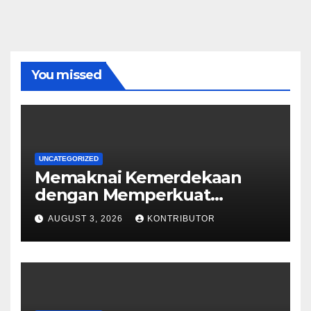
You missed
UNCATEGORIZED
Memaknai Kemerdekaan
dengan Memperkuat
Koperasi Desa Merah Putih
AUGUST 3, 2026
KONTRIBUTOR