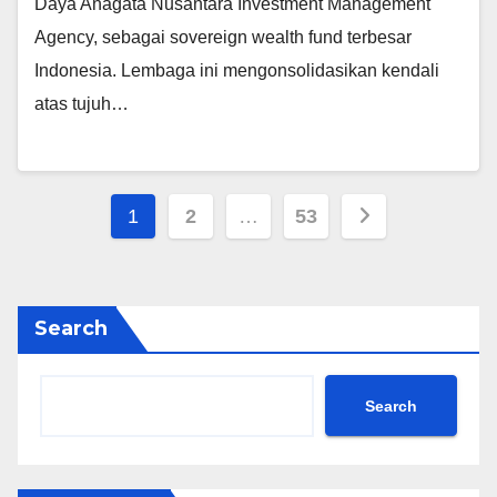
Daya Anagata Nusantara Investment Management
Agency, sebagai sovereign wealth fund terbesar
Indonesia. Lembaga ini mengonsolidasikan kendali
atas tujuh…
Posts
1
2
…
53
pagination
Search
Search