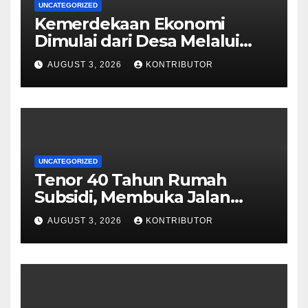
UNCATEGORIZED
Kemerdekaan Ekonomi
Dimulai dari Desa Melalui
Koperasi Merah Putih
AUGUST 3, 2026
KONTRIBUTOR
UNCATEGORIZED
Tenor 40 Tahun Rumah
Subsidi, Membuka Jalan
Hunian Layak bagi MBR
AUGUST 3, 2026
KONTRIBUTOR