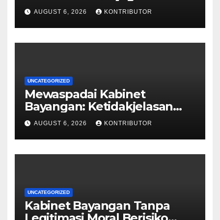
dan Akal Sehat Publik
AUGUST 6, 2026
KONTRIBUTOR
UNCATEGORIZED
Mewaspadai Kabinet
Bayangan: Ketidakjelasan
Legitimasi Moral dan
AUGUST 6, 2026
KONTRIBUTOR
Representasi
UNCATEGORIZED
Kabinet Bayangan Tanpa
Legitimasi Moral Berisiko