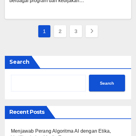
berbagai program dan kebijakan…
Posts
1
2
3
pagination
Search
Search
Recent Posts
Menjawab Perang Algoritma AI dengan Etika,