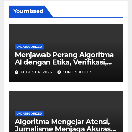
You missed
UNCATEGORIZED
Menjawab Perang Algoritma
AI dengan Etika, Verifikasi,
dan Media Tepercaya
AUGUST 6, 2026
KONTRIBUTOR
UNCATEGORIZED
Algoritma Mengejar Atensi,
Jurnalisme Menjaga Akurasi