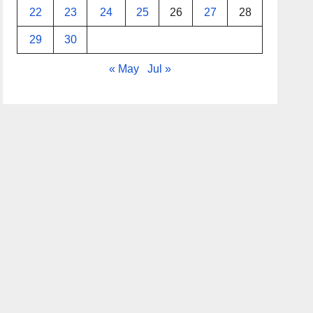
22
23
24
25
26
27
28
29
30
« May
Jul »