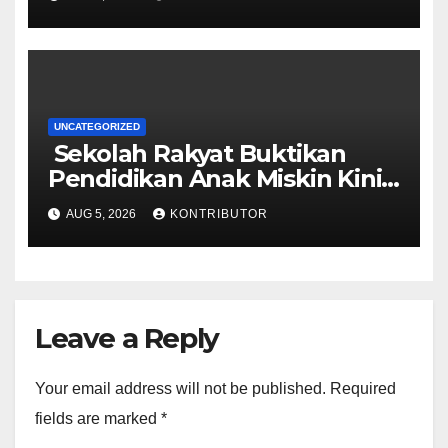
UNCATEGORIZED
Sekolah Rakyat Buktikan
Pendidikan Anak Miskin Kini
Menjadi Prioritas Negara
AUG 5, 2026
KONTRIBUTOR
Leave a Reply
Your email address will not be published.
Required
fields are marked
*