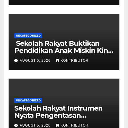
UNCATEGORIZED
Sekolah Rakyat Buktikan
Pendidikan Anak Miskin Kini
Menjadi Prioritas Negara
AUGUST 5, 2026
KONTRIBUTOR
UNCATEGORIZED
Sekolah Rakyat Instrumen
Nyata Pengentasan
Kemiskinan Antargenerasi
AUGUST 5, 2026
KONTRIBUTOR