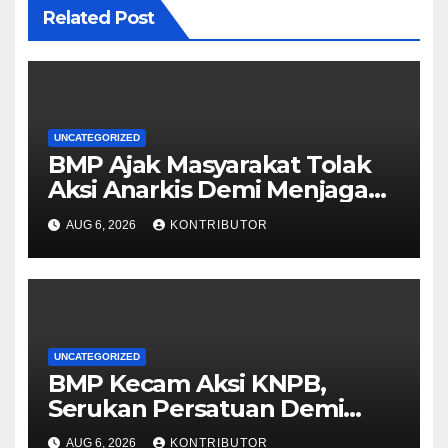
Related Post
UNCATEGORIZED
BMP Ajak Masyarakat Tolak
Aksi Anarkis Demi Menjaga
Keamanan dan
AUG 6, 2026
KONTRIBUTOR
Pembangunan Papua
UNCATEGORIZED
BMP Kecam Aksi KNPB,
Serukan Persatuan Demi
Papua yang Kondusif
AUG 6, 2026
KONTRIBUTOR