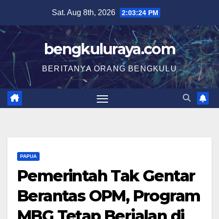
Skip
Sat. Aug 8th, 2026
2:03:24 PM
to
content
bengkuluraya.com
BERITANYA ORANG BENGKULU
PAPUA
Pemerintah Tak Gentar
Berantas OPM, Program
MBG Tetap Berjalan di