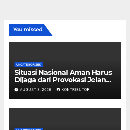
You missed
UNCATEGORIZED
Situasi Nasional Aman Harus
Dijaga dari Provokasi Jelang
HUT ke-81 RI
AUGUST 8, 2026
KONTRIBUTOR