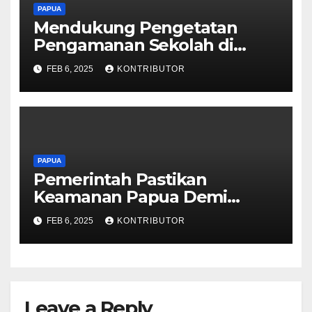
PAPUA
Mendukung Pengetatan
Pengamanan Sekolah di
Papua Cegah Gangguan OPM
FEB 6, 2025
KONTRIBUTOR
PAPUA
Pemerintah Pastikan
Keamanan Papua Demi
Kemajuan Bersama dengan
FEB 6, 2025
KONTRIBUTOR
Berbagai Strategi
Leave a Reply