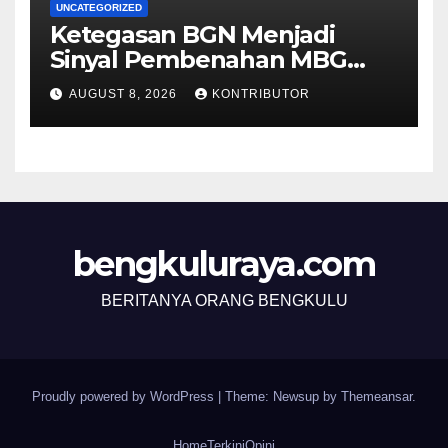
UNCATEGORIZED
Ketegasan BGN Menjadi
Sinyal Pembenahan MBG
Berjalan Lebih Serius
AUGUST 8, 2026
KONTRIBUTOR
bengkuluraya.com
BERITANYA ORANG BENGKULU
Proudly powered by WordPress
|
Theme: Newsup by
Themeansar
.
Home
Terkini
Opini