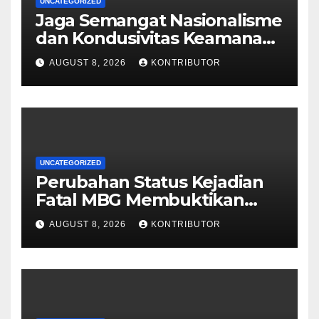
UNCATEGORIZED
Jaga Semangat Nasionalisme
dan Kondusivitas Keamanan
Papua Jelang HUT Ke-81 RI
AUGUST 8, 2026
KONTRIBUTOR
UNCATEGORIZED
Perubahan Status Kejadian
Fatal MBG Membuktikan
Pemerintah Tidak Main-main
AUGUST 8, 2026
KONTRIBUTOR