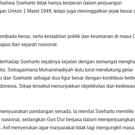
 bahwa Soeharto tidak hanya berperan dalam perjuangan
an Umum 1 Maret 1949, tetapi juga meninggalkan jejak besar
embada beras, serta kestabilan politik dan keamanan di masa 
apus dari sejarah nasional.
rhadap Soeharto sejatinya sejalan dengan semangat mengha
ritis. Sebagaimana Muhammadiyah dulu turut mendukung gelar
dan Soeharto sebagai dua figur besar dengan kontribusi ber
onesia. Sikap tersebut menunjukkan objektivitas dan kedewa
 menyuarakan pandangan senada. Ia menilai Soeharto memiliki 
s nasional, sedangkan Gus Dur berjasa dalam memperjuangkan
. Arif menyerukan agar masyarakat tidak lagi mengungkit masa 