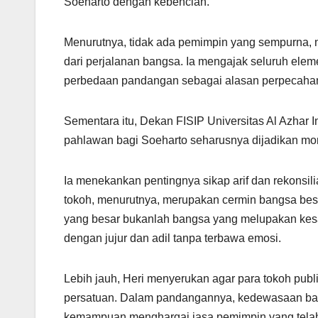
Soeharto dengan kebencian.
Menurutnya, tidak ada pemimpin yang sempurna, n
dari perjalanan bangsa. Ia mengajak seluruh el
perbedaan pandangan sebagai alasan perpecaha
Sementara itu, Dekan FISIP Universitas Al Azhar 
pahlawan bagi Soeharto seharusnya dijadikan m
Ia menekankan pentingnya sikap arif dan rekonsili
tokoh, menurutnya, merupakan cermin bangsa besa
yang besar bukanlah bangsa yang melupakan kes
dengan jujur dan adil tanpa terbawa emosi.
Lebih jauh, Heri menyerukan agar para tokoh pu
persatuan. Dalam pandangannya, kedewasaan bangs
kemampuan menghargai jasa pemimpin yang telah b