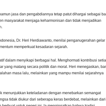
amun jasa dan pengabdiannya tetap patut dihargai sebagai ba
emen masyarakat menjaga keharmonisan dan tidak menjadikan
n.
Indonesia, Dr. Heri Herdiawanto, menilai penganugerahan gelar
omentum memperkuat kesadaran sejarah.
atif dalam menyikapi berbagai hal. Menghormati kontribusi seti
r yang matang secara politik dan moral. Heri menegaskan, ba
alahan masa lalu, melainkan yang mampu menilai sejarahnya
blik menunjukkan keteladanan dengan menebarkan semangat
a tidak diukur dari seberapa keras berdebat, melainkan dari
erbuat untuk negeri ini. Ia mengingatkan bahwa tradisi