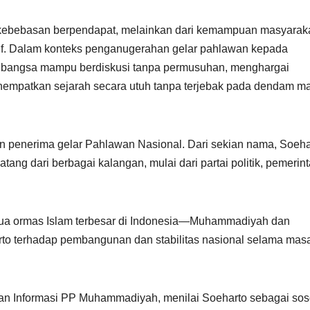
 kebebasan berpendapat, melainkan dari kemampuan masyarak
if. Dalam konteks penganugerahan gelar pahlawan kepada
ah bangsa mampu berdiskusi tanpa permusuhan, menghargai
nempatkan sejarah secara utuh tanpa terjebak pada dendam m
on penerima gelar Pahlawan Nasional. Dari sekian nama, Soeha
atang dari berbagai kalangan, mulai dari partai politik, pemerin
dua ormas Islam terbesar di Indonesia—Muhammadiyah dan
to terhadap pembangunan dan stabilitas nasional selama mas
dan Informasi PP Muhammadiyah, menilai Soeharto sebagai so