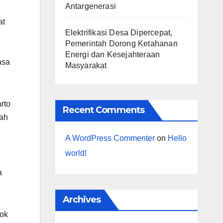
Antargenerasi
at
Elektrifikasi Desa Dipercepat,
Pemerintah Dorong Ketahanan
Energi dan Kesejahteraan
asa
Masyarakat
rto
Recent Comments
tah
A WordPress Commenter
on
Hello
world!
a
Archives
sok