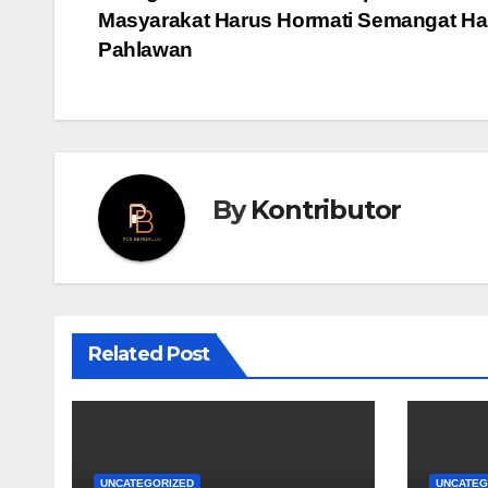
Masyarakat Harus Hormati Semangat Ha
navigation
Pahlawan
By
Kontributor
Related Post
UNCATEGORIZED
UNCATEG