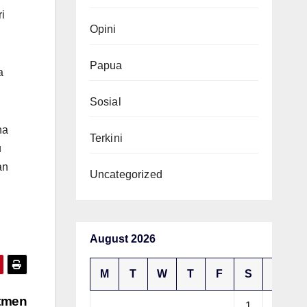
i
Opini
Papua
a
Sosial
na
Terkini
u
an
Uncategorized
August 2026
M
T
W
T
F
S
S
tmen
1
2