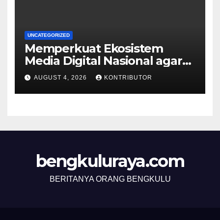
UNCATEGORIZED
Memperkuat Ekosistem
Media Digital Nasional agar
Hoaks AI Tak Menguasai
AUGUST 4, 2026
KONTRIBUTOR
Ruang Publik
bengkuluraya.com
BERITANYA ORANG BENGKULU