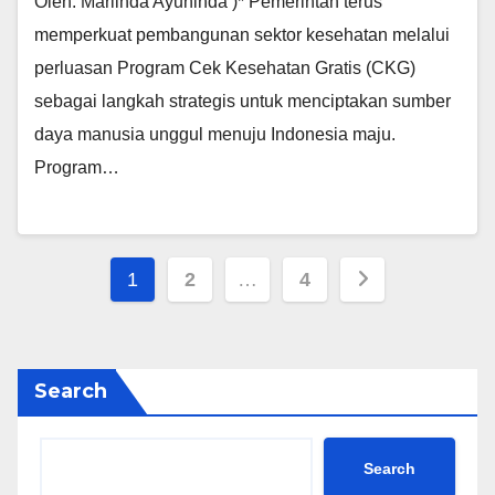
Oleh: Marlinda Ayuninda )* Pemerintah terus
memperkuat pembangunan sektor kesehatan melalui
perluasan Program Cek Kesehatan Gratis (CKG)
sebagai langkah strategis untuk menciptakan sumber
daya manusia unggul menuju Indonesia maju.
Program…
Posts
1
2
…
4
pagination
Search
Search