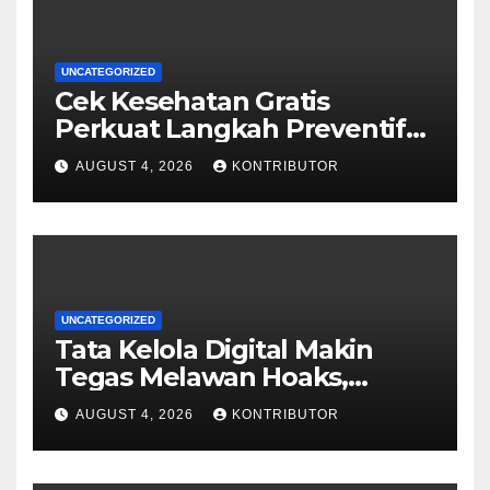
UNCATEGORIZED
Cek Kesehatan Gratis
Perkuat Langkah Preventif
Menuju Indonesia Lebih
AUGUST 4, 2026
KONTRIBUTOR
Sehat
UNCATEGORIZED
Tata Kelola Digital Makin
Tegas Melawan Hoaks,
Deepfake, dan Halusinasi AI
AUGUST 4, 2026
KONTRIBUTOR