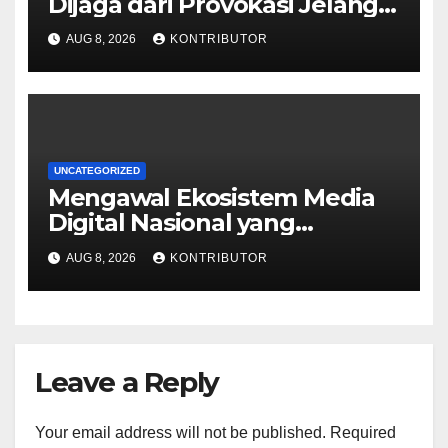
Dijaga dari Provokasi Jelang
HUT ke-81 RI
AUG 8, 2026
KONTRIBUTOR
UNCATEGORIZED
Mengawal Ekosistem Media
Digital Nasional yang
Tangguh Hadapi Disrupsi AI
AUG 8, 2026
KONTRIBUTOR
Leave a Reply
Your email address will not be published.
Required