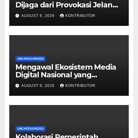
Dijaga dari Provokasi Jelang
HUT ke-81 RI
AUGUST 8, 2026
KONTRIBUTOR
UNCATEGORIZED
Mengawal Ekosistem Media
Digital Nasional yang
Tangguh Hadapi Disrupsi AI
AUGUST 8, 2026
KONTRIBUTOR
UNCATEGORIZED
Kolaborasi Pemerintah,