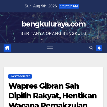
Skip
Sun. Aug 9th, 2026
1:17:18 AM
to
content
bengkuluraya.com
BERITANYA ORANG BENGKULU
UNCATEGORIZED
Wapres Gibran Sah
Dipilih Rakyat, Hentikan
Wacana Pemakzulan