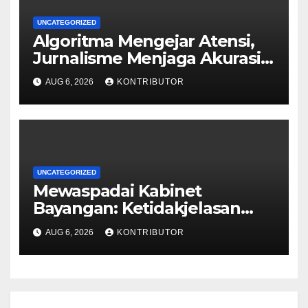
UNCATEGORIZED
Algoritma Mengejar Atensi,
Jurnalisme Menjaga Akurasi
dan Akal Sehat Publik
AUG 6, 2026
KONTRIBUTOR
UNCATEGORIZED
Mewaspadai Kabinet
Bayangan: Ketidakjelasan
Legitimasi Moral dan
AUG 6, 2026
KONTRIBUTOR
Representasi