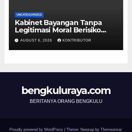
UNCATEGORIZED
Kabinet Bayangan Tanpa
Legitimasi Moral Berisiko
Mengaburkan Kepercayaan
AUGUST 6, 2026
KONTRIBUTOR
Publik
bengkuluraya.com
BERITANYA ORANG BENGKULU
Proudly powered by WordPress
|
Theme: Newsup by
Themeansar
.