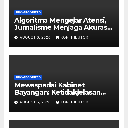
UNCATEGORIZED
Algoritma Mengejar Atensi,
Jurnalisme Menjaga Akurasi
dan Akal Sehat Publik
AUGUST 6, 2026
KONTRIBUTOR
UNCATEGORIZED
Mewaspadai Kabinet
Bayangan: Ketidakjelasan
Legitimasi Moral dan
AUGUST 6, 2026
KONTRIBUTOR
Representasi