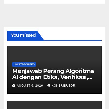
You missed
UNCATEGORIZED
Menjawab Perang Algoritma
AI dengan Etika, Verifikasi,
dan Media Tepercaya
AUGUST 6, 2026
KONTRIBUTOR