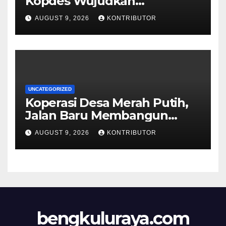
Kopdes Wujudkan
Kedaulatan Pangan dari Akar
AUGUST 9, 2026
KONTRIBUTOR
Rumput
UNCATEGORIZED
Koperasi Desa Merah Putih,
Jalan Baru Membangun
Kemandirian Ekonomi Papua
AUGUST 9, 2026
KONTRIBUTOR
bengkuluraya.com