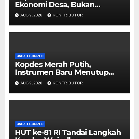
Ekonomi Desa, Bukan
Memonopoli Pasar
AUG 9, 2026
KONTRIBUTOR
UNCATEGORIZED
Kopdes Merah Putih,
Instrumen Baru Menutup
Celah Nepotisme Penyaluran
AUG 9, 2026
KONTRIBUTOR
Bansos
UNCATEGORIZED
HUT ke-81 RI Tandai Langkah