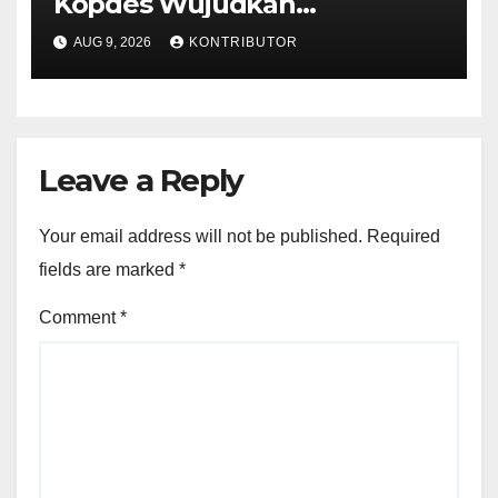
Kopdes Wujudkan
Kedaulatan Pangan dari Akar
AUG 9, 2026
KONTRIBUTOR
Rumput
Leave a Reply
Your email address will not be published.
Required
fields are marked
*
Comment
*