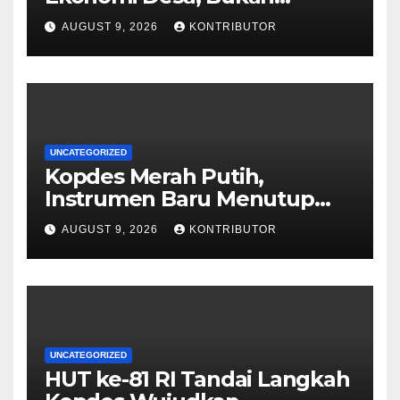
Memonopoli Pasar
AUGUST 9, 2026
KONTRIBUTOR
UNCATEGORIZED
Kopdes Merah Putih,
Instrumen Baru Menutup
Celah Nepotisme Penyaluran
AUGUST 9, 2026
KONTRIBUTOR
Bansos
UNCATEGORIZED
HUT ke-81 RI Tandai Langkah