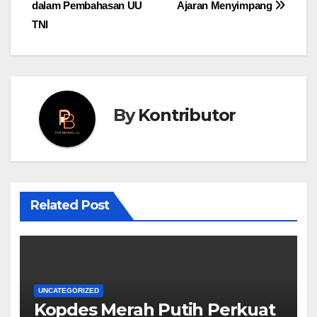
navigation
dalam Pembahasan UU
Ajaran Menyimpang
TNI
By
Kontributor
Related Post
UNCATEGORIZED
Kopdes Merah Putih Perkuat