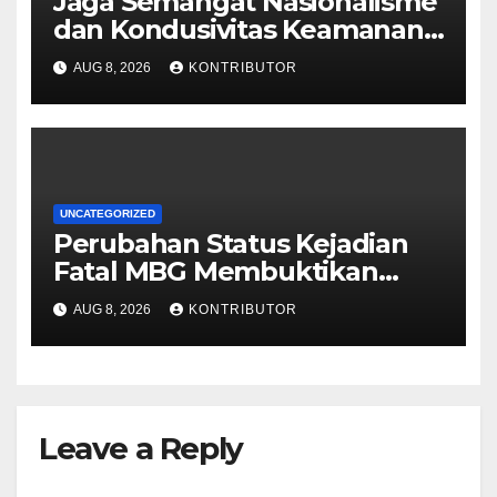
Jaga Semangat Nasionalisme
dan Kondusivitas Keamanan
Papua Jelang HUT Ke-81 RI
AUG 8, 2026
KONTRIBUTOR
UNCATEGORIZED
Perubahan Status Kejadian
Fatal MBG Membuktikan
Pemerintah Tidak Main-main
AUG 8, 2026
KONTRIBUTOR
Leave a Reply