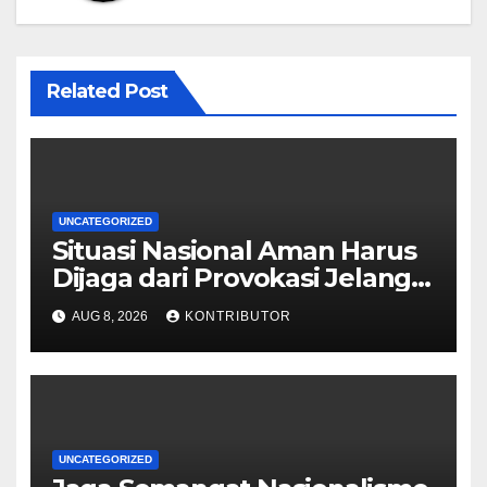
Related Post
UNCATEGORIZED
Situasi Nasional Aman Harus
Dijaga dari Provokasi Jelang
HUT ke-81 RI
AUG 8, 2026
KONTRIBUTOR
UNCATEGORIZED