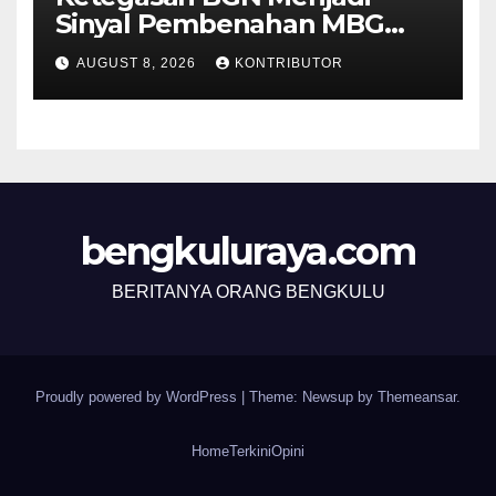
Sinyal Pembenahan MBG
Berjalan Lebih Serius
AUGUST 8, 2026
KONTRIBUTOR
bengkuluraya.com
BERITANYA ORANG BENGKULU
Proudly powered by WordPress
|
Theme: Newsup by
Themeansar
.
Home
Terkini
Opini