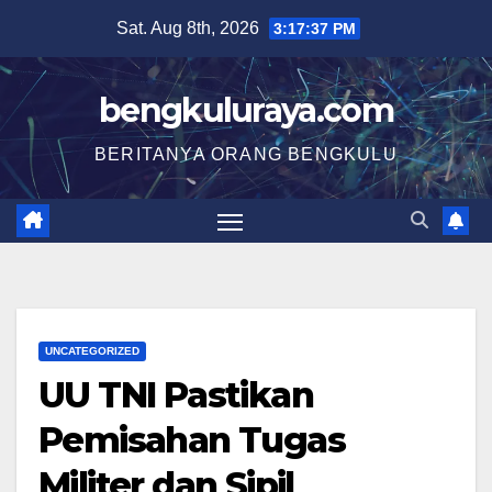
Skip
Sat. Aug 8th, 2026
3:17:38 PM
to
content
bengkuluraya.com
BERITANYA ORANG BENGKULU
UNCATEGORIZED
UU TNI Pastikan
Pemisahan Tugas
Militer dan Sipil