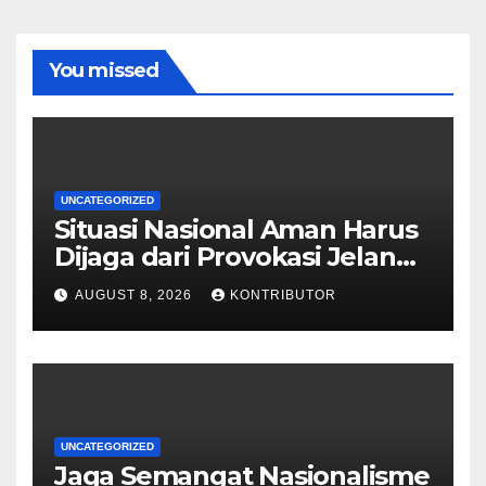
You missed
UNCATEGORIZED
Situasi Nasional Aman Harus
Dijaga dari Provokasi Jelang
HUT ke-81 RI
AUGUST 8, 2026
KONTRIBUTOR
UNCATEGORIZED
Jaga Semangat Nasionalisme