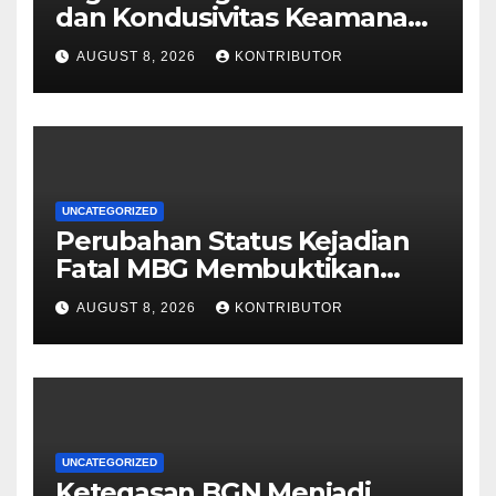
dan Kondusivitas Keamanan
Papua Jelang HUT Ke-81 RI
AUGUST 8, 2026
KONTRIBUTOR
UNCATEGORIZED
Perubahan Status Kejadian
Fatal MBG Membuktikan
Pemerintah Tidak Main-main
AUGUST 8, 2026
KONTRIBUTOR
UNCATEGORIZED
Ketegasan BGN Menjadi