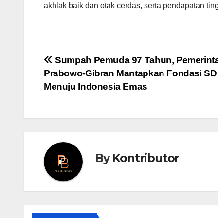
akhlak baik dan otak cerdas, serta pendapatan tin
Post
Sumpah Pemuda 97 Tahun, Pemerint
Prabowo-Gibran Mantapkan Fondasi S
navigation
Menuju Indonesia Emas
By
Kontributor