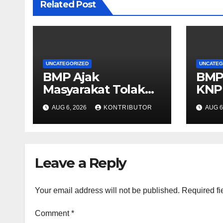
Related Post
UNCATEGORIZED
UNCATEG
BMP Ajak
BMP
Masyarakat Tolak
KNP
Aksi Anarkis Demi
Per
AUG 6, 2026
KONTRIBUTOR
AUG 6
Menjaga Keamanan
Pap
dan Pembangunan
Kond
Papua
Leave a Reply
Your email address will not be published.
Required fi
Comment
*