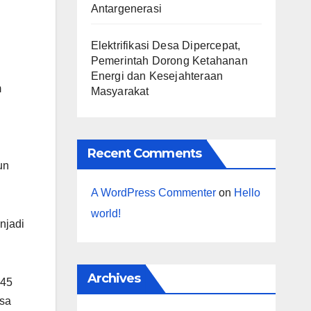
Antargenerasi
Elektrifikasi Desa Dipercepat,
Pemerintah Dorong Ketahanan
Energi dan Kesejahteraan
m
Masyarakat
Recent Comments
un
A WordPress Commenter
on
Hello
world!
njadi
Archives
045
asa