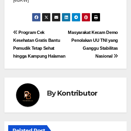
[edRW]
Post
Program Cek
Masyarakat Kecam Demo
Kesehatan Gratis Bantu
Penolakan UU TNI yang
navigation
Pemudik Tetap Sehat
Ganggu Stabilitas
hingga Kampung Halaman
Nasional
By
Kontributor
Related Post