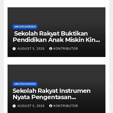
UNCATEGORIZED
Sekolah Rakyat Buktikan
Pendidikan Anak Miskin Kini
Menjadi Prioritas Negara
AUGUST 5, 2026
KONTRIBUTOR
UNCATEGORIZED
Sekolah Rakyat Instrumen
Nyata Pengentasan
Kemiskinan Antargenerasi
AUGUST 5, 2026
KONTRIBUTOR