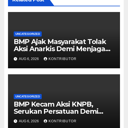
UNCATEGORIZED
BMP Ajak Masyarakat Tolak
Aksi Anarkis Demi Menjaga
Keamanan dan
AUG 6, 2026
KONTRIBUTOR
Pembangunan Papua
UNCATEGORIZED
BMP Kecam Aksi KNPB,
Serukan Persatuan Demi
Papua yang Kondusif
AUG 6, 2026
KONTRIBUTOR