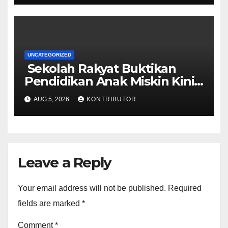
UNCATEGORIZED
Sekolah Rakyat Buktikan
Pendidikan Anak Miskin Kini
Menjadi Prioritas Negara
AUG 5, 2026
KONTRIBUTOR
Leave a Reply
Your email address will not be published.
Required
fields are marked
*
Comment
*