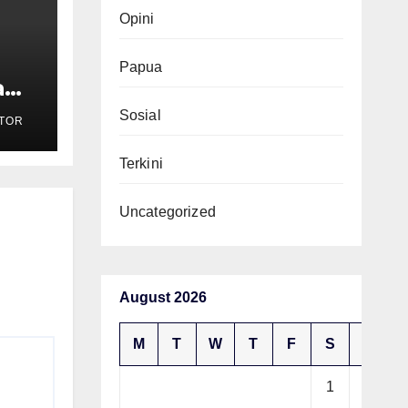
Opini
Papua
a
Sosial
TOR
AI
Terkini
Uncategorized
August 2026
M
T
W
T
F
S
S
1
2