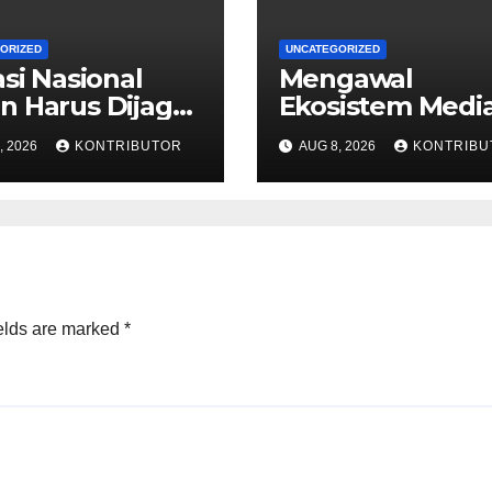
ORIZED
UNCATEGORIZED
asi Nasional
Mengawal
 Harus Dijaga
Ekosistem Medi
 Provokasi
Digital Nasional
, 2026
KONTRIBUTOR
AUG 8, 2026
KONTRIBU
ng HUT ke-81 RI
yang Tangguh
Hadapi Disrupsi 
elds are marked
*