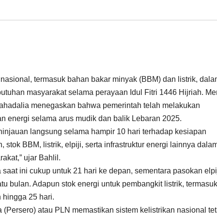
nasional, termasuk bahan bakar minyak (BBM) dan listrik, dal
uhan masyarakat selama perayaan Idul Fitri 1446 Hijriah. Men
Lahadalia menegaskan bahwa pemerintah telah melakukan
n energi selama arus mudik dan balik Lebaran 2025.
injauan langsung selama hampir 10 hari terhadap kesiapan
tok BBM, listrik, elpiji, serta infrastruktur energi lainnya dala
kat,” ujar Bahlil.
saat ini cukup untuk 21 hari ke depan, sementara pasokan elpi
bulan. Adapun stok energi untuk pembangkit listrik, termasuk
 hingga 25 hari.
a (Persero) atau PLN memastikan sistem kelistrikan nasional te