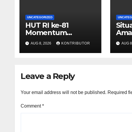
UNCATEGORIZED
UNCATEG
HUT RI ke-81
Situ
Momentum
Aman
Menjaga Stabilitas,
dari
AUG 8, 2026
KONTRIBUTOR
AUG 8
Keamanan, dan
Jela
Optimisme
Leave a Reply
Your email address will not be published.
Required fi
Comment
*