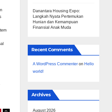
an
Danantara Housing Expo:
Langkah Nyata Pertemukan
s
Hunian dan Kemampuan
Finansial Anak Muda
stem
nal
Recent Comments
A WordPress Commenter
on
Hello
world!
5
Archives
August 2026