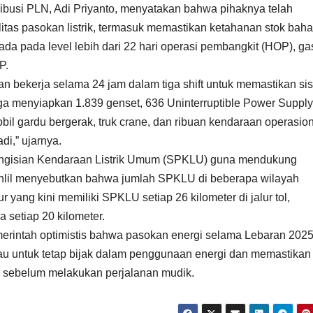
ribusi PLN, Adi Priyanto, menyatakan bahwa pihaknya telah
itas pasokan listrik, termasuk memastikan ketahanan stok bah
ada pada level lebih dari 22 hari operasi pembangkit (HOP), ga
P.
n bekerja selama 24 jam dalam tiga shift untuk memastikan si
juga menyiapkan 1.839 genset, 636 Uninterruptible Power Supply
il gardu bergerak, truk crane, dan ribuan kendaraan operasio
i,” ujarnya.
engisian Kendaraan Listrik Umum (SPKLU) guna mendukung
hlil menyebutkan bahwa jumlah SPKLU di beberapa wilayah
ur yang kini memiliki SPKLU setiap 26 kilometer di jalur tol,
 setiap 20 kilometer.
erintah optimistis bahwa pasokan energi selama Lebaran 202
au untuk tetap bijak dalam penggunaan energi dan memastikan
ng sebelum melakukan perjalanan mudik.