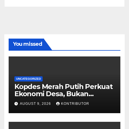
You missed
UNCATEGORIZED
Kopdes Merah Putih Perkuat
Ekonomi Desa, Bukan
Memonopoli Pasar
AUGUST 9, 2026
KONTRIBUTOR