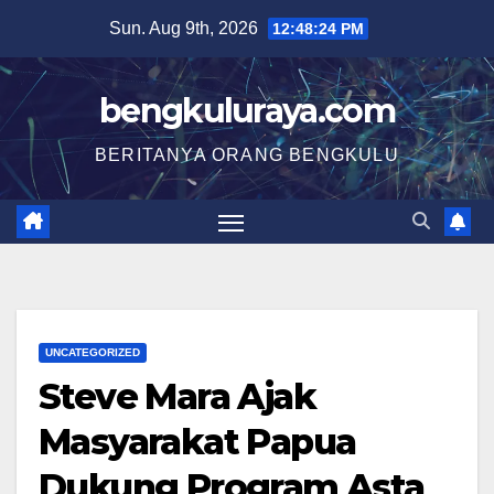
Skip
Sun. Aug 9th, 2026
12:48:25 PM
to
content
bengkuluraya.com
BERITANYA ORANG BENGKULU
UNCATEGORIZED
Steve Mara Ajak
Masyarakat Papua
Dukung Program Asta