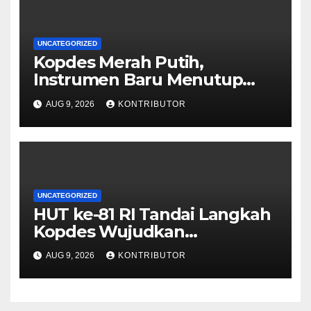
UNCATEGORIZED
Kopdes Merah Putih,
Instrumen Baru Menutup
Celah Nepotisme Penyaluran
AUG 9, 2026
KONTRIBUTOR
Bansos
UNCATEGORIZED
HUT ke-81 RI Tandai Langkah
Kopdes Wujudkan
Kedaulatan Pangan dari Akar
AUG 9, 2026
KONTRIBUTOR
Rumput