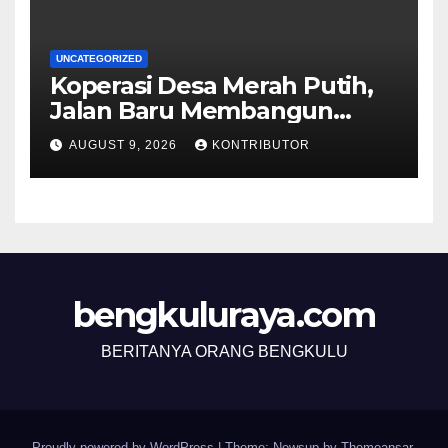
UNCATEGORIZED
Koperasi Desa Merah Putih,
Jalan Baru Membangun
Kemandirian Ekonomi Papua
AUGUST 9, 2026
KONTRIBUTOR
bengkuluraya.com
BERITANYA ORANG BENGKULU
Proudly powered by WordPress
|
Theme: Newsup by
Themeansar
.