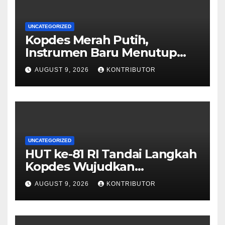
UNCATEGORIZED
Kopdes Merah Putih,
Instrumen Baru Menutup
Celah Nepotisme Penyaluran
AUGUST 9, 2026
KONTRIBUTOR
Bansos
UNCATEGORIZED
HUT ke-81 RI Tandai Langkah
Kopdes Wujudkan
Kedaulatan Pangan dari Akar
AUGUST 9, 2026
KONTRIBUTOR
Rumput