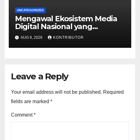
UNCATEGORIZED
Mengawal Ekosistem Media
Digital Nasional yang
Tangguh Hadapi Disrupsi AI
AUG 8, 2026
KONTRIBUTOR
Leave a Reply
Your email address will not be published.
Required
fields are marked
*
Comment
*