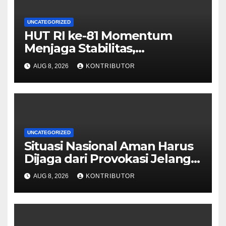
UNCATEGORIZED
HUT RI ke-81 Momentum
Menjaga Stabilitas,
Keamanan, dan Optimisme
AUG 8, 2026
KONTRIBUTOR
UNCATEGORIZED
Situasi Nasional Aman Harus
Dijaga dari Provokasi Jelang
HUT ke-81 RI
AUG 8, 2026
KONTRIBUTOR