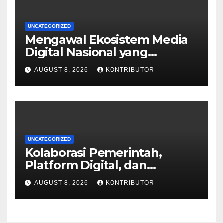
UNCATEGORIZED
Mengawal Ekosistem Media
Digital Nasional yang
Tangguh Hadapi Disrupsi AI
AUGUST 8, 2026
KONTRIBUTOR
UNCATEGORIZED
Kolaborasi Pemerintah,
Platform Digital, dan
Perusahaan Pers Hadapi
AUGUST 8, 2026
KONTRIBUTOR
Disrupsi