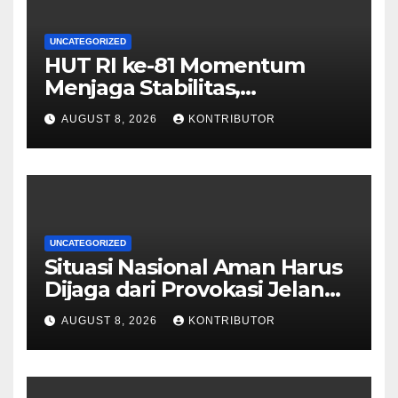
UNCATEGORIZED
HUT RI ke-81 Momentum
Menjaga Stabilitas,
Keamanan, dan Optimisme
AUGUST 8, 2026
KONTRIBUTOR
UNCATEGORIZED
Situasi Nasional Aman Harus
Dijaga dari Provokasi Jelang
HUT ke-81 RI
AUGUST 8, 2026
KONTRIBUTOR