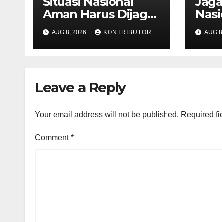
Situasi Nasional
Jag
Aman Harus Dijaga
Nasi
dari Provokasi
Kond
AUG 8, 2026
KONTRIBUTOR
AUG 8
Jelang HUT ke-81 RI
Kea
Jela
Leave a Reply
Your email address will not be published.
Required fi
Comment
*