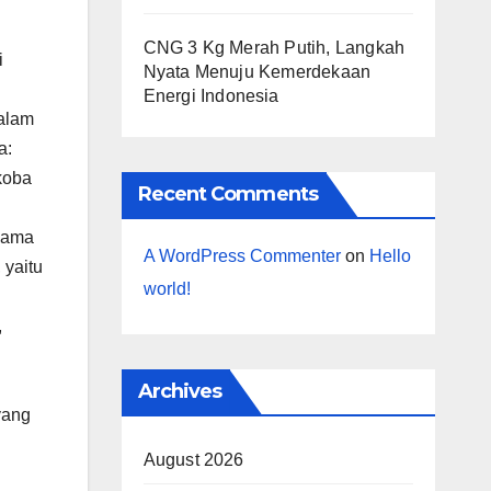
CNG 3 Kg Merah Putih, Langkah
i
Nyata Menuju Kemerdekaan
Energi Indonesia
alam
a:
koba
Recent Comments
 sama
A WordPress Commenter
on
Hello
 yaitu
world!
,
Archives
yang
August 2026