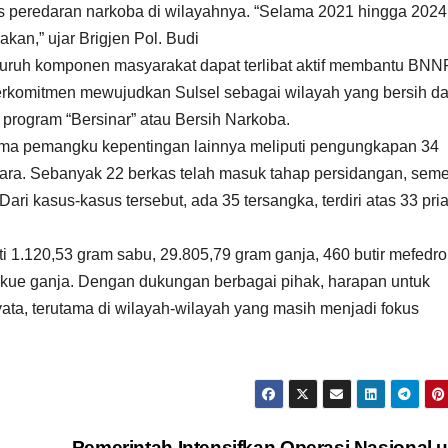
eredaran narkoba di wilayahnya. “Selama 2021 hingga 2024 
kan,” ujar Brigjen Pol. Budi
luruh komponen masyarakat dapat terlibat aktif membantu BNN
erkomitmen mewujudkan Sulsel sebagai wilayah yang bersih da
program “Bersinar” atau Bersih Narkoba.
ama pemangku kepentingan lainnya meliputi pengungkapan 34
ara. Sebanyak 22 berkas telah masuk tahap persidangan, seme
ari kasus-kasus tersebut, ada 35 tersangka, terdiri atas 33 pri
i 1.120,53 gram sabu, 29.805,79 gram ganja, 460 butir mefedro
 kue ganja. Dengan dukungan berbagai pihak, harapan untuk
ta, terutama di wilayah-wilayah yang masih menjadi fokus
Pemerintah Intensifkan Operasi Nasional 