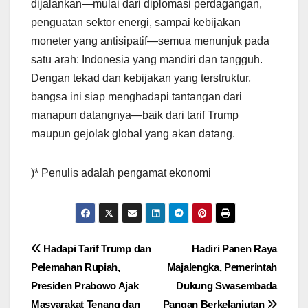
dijalankan—mulai dari diplomasi perdagangan,
penguatan sektor energi, sampai kebijakan
moneter yang antisipatif—semua menunjuk pada
satu arah: Indonesia yang mandiri dan tangguh.
Dengan tekad dan kebijakan yang terstruktur,
bangsa ini siap menghadapi tantangan dari
manapun datangnya—baik dari tarif Trump
maupun gejolak global yang akan datang.
)* Penulis adalah pengamat ekonomi
Post
Hadapi Tarif Trump dan
Hadiri Panen Raya
Pelemahan Rupiah,
Majalengka, Pemerintah
navigation
Presiden Prabowo Ajak
Dukung Swasembada
Masyarakat Tenang dan
Pangan Berkelanjutan