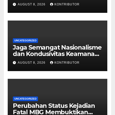
HUT ke-81 RI
AUGUST 8, 2026
KONTRIBUTOR
UNCATEGORIZED
Jaga Semangat Nasionalisme
dan Kondusivitas Keamanan
Papua Jelang HUT Ke-81 RI
AUGUST 8, 2026
KONTRIBUTOR
UNCATEGORIZED
Perubahan Status Kejadian
Fatal MBG Membuktikan