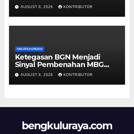
Pemerintah Tidak Main-main
AUGUST 8, 2026
KONTRIBUTOR
UNCATEGORIZED
Ketegasan BGN Menjadi
Sinyal Pembenahan MBG
Berjalan Lebih Serius
AUGUST 8, 2026
KONTRIBUTOR
bengkuluraya.com