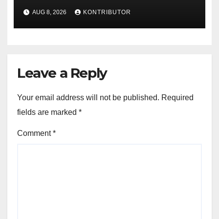
Pemerintah Tidak Main-main
AUG 8, 2026
KONTRIBUTOR
Leave a Reply
Your email address will not be published.
Required
fields are marked
*
Comment
*