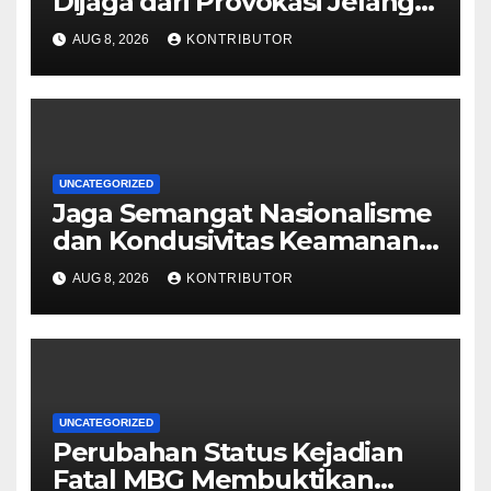
Dijaga dari Provokasi Jelang
HUT ke-81 RI
AUG 8, 2026
KONTRIBUTOR
UNCATEGORIZED
Jaga Semangat Nasionalisme
dan Kondusivitas Keamanan
Papua Jelang HUT Ke-81 RI
AUG 8, 2026
KONTRIBUTOR
UNCATEGORIZED
Perubahan Status Kejadian
Fatal MBG Membuktikan