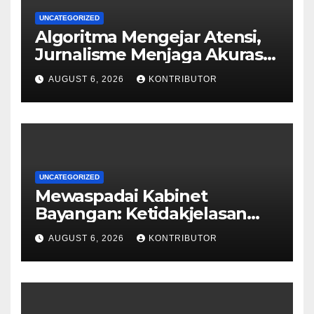
UNCATEGORIZED
Algoritma Mengejar Atensi,
Jurnalisme Menjaga Akurasi
dan Akal Sehat Publik
AUGUST 6, 2026
KONTRIBUTOR
UNCATEGORIZED
Mewaspadai Kabinet
Bayangan: Ketidakjelasan
Legitimasi Moral dan
AUGUST 6, 2026
KONTRIBUTOR
Representasi