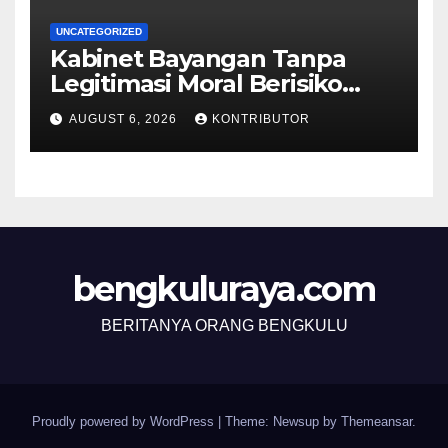
UNCATEGORIZED
Kabinet Bayangan Tanpa
Legitimasi Moral Berisiko
Mengaburkan Kepercayaan
AUGUST 6, 2026
KONTRIBUTOR
Publik
bengkuluraya.com
BERITANYA ORANG BENGKULU
Proudly powered by WordPress
|
Theme: Newsup by
Themeansar
.