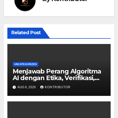
Related Post
UNCATEGORIZED
Menjawab Perang Algoritma
AI dengan Etika, Verifikasi,
dan Media Tepercaya
AUG 6, 2026
KONTRIBUTOR