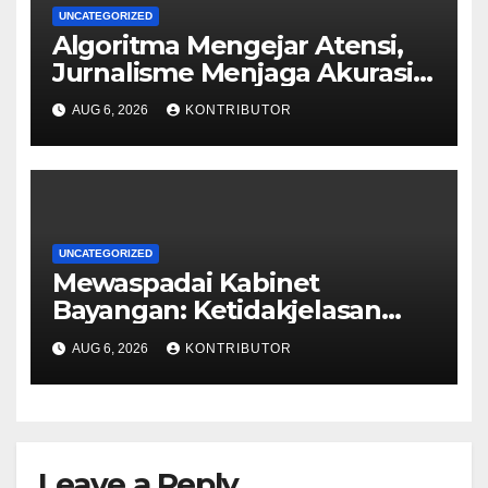
UNCATEGORIZED
Algoritma Mengejar Atensi,
Jurnalisme Menjaga Akurasi
dan Akal Sehat Publik
AUG 6, 2026
KONTRIBUTOR
UNCATEGORIZED
Mewaspadai Kabinet
Bayangan: Ketidakjelasan
Legitimasi Moral dan
AUG 6, 2026
KONTRIBUTOR
Representasi
Leave a Reply