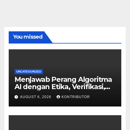
You missed
UNCATEGORIZED
Menjawab Perang Algoritma
AI dengan Etika, Verifikasi,
dan Media Tepercaya
AUGUST 6, 2026
KONTRIBUTOR