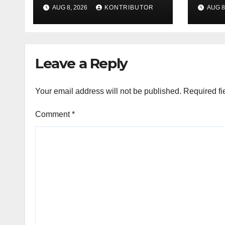
dari Provokasi
Kond
AUG 8, 2026
KONTRIBUTOR
AUG 8
Jelang HUT ke-81 RI
Kea
Jela
Leave a Reply
Your email address will not be published.
Required fi
Comment
*