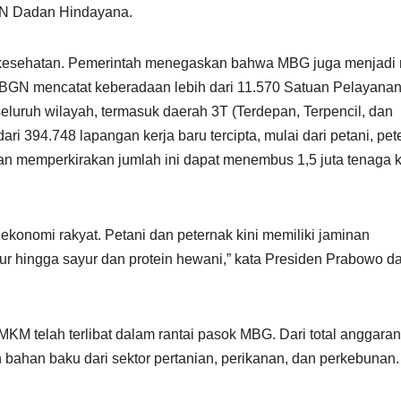
BGN Dadan Hindayana.
 kesehatan. Pemerintah menegaskan bahwa MBG juga menjadi 
 BGN mencatat keberadaan lebih dari 11.570 Satuan Pelayana
eluruh wilayah, termasuk daerah 3T (Terdepan, Terpencil, dan
dari 394.748 lapangan kerja baru tercipta, mulai dari petani, pet
n memperkirakan jumlah ini dapat menembus 1,5 juta tenaga k
konomi rakyat. Petani dan peternak kini memiliki jaminan
elur hingga sayur dan protein hewani,” kata Presiden Prabowo d
 telah terlibat dalam rantai pasok MBG. Dari total anggaran
bahan baku dari sektor pertanian, perikanan, dan perkebunan.