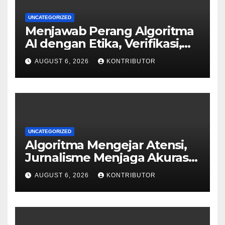
UNCATEGORIZED
Menjawab Perang Algoritma
AI dengan Etika, Verifikasi,
dan Media Tepercaya
AUGUST 6, 2026
KONTRIBUTOR
UNCATEGORIZED
Algoritma Mengejar Atensi,
Jurnalisme Menjaga Akurasi
dan Akal Sehat Publik
AUGUST 6, 2026
KONTRIBUTOR