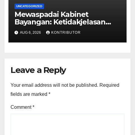
UNCATEGORIZED
Mewaspadai Kabinet
Bayangan: Ketidakjelasan
Legitimasi Moral dan
AUG 6, 2026
KONTRIBUTOR
Representasi
Leave a Reply
Your email address will not be published.
Required
fields are marked
*
Comment
*