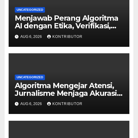
UNCATEGORIZED
Menjawab Perang Algoritma
AI dengan Etika, Verifikasi,
dan Media Tepercaya
AUG 6, 2026
KONTRIBUTOR
UNCATEGORIZED
Algoritma Mengejar Atensi,
Jurnalisme Menjaga Akurasi
dan Akal Sehat Publik
AUG 6, 2026
KONTRIBUTOR