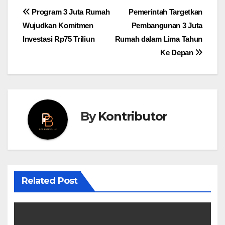
Post
Program 3 Juta Rumah
Pemerintah Targetkan
Wujudkan Komitmen
Pembangunan 3 Juta
navigation
Investasi Rp75 Triliun
Rumah dalam Lima Tahun
Ke Depan
By
Kontributor
Related Post