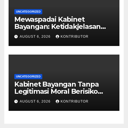
UNCATEGORIZED
Mewaspadai Kabinet
Bayangan: Ketidakjelasan
Legitimasi Moral dan
AUGUST 6, 2026
KONTRIBUTOR
Representasi
UNCATEGORIZED
Kabinet Bayangan Tanpa
Legitimasi Moral Berisiko
Mengaburkan Kepercayaan
AUGUST 6, 2026
KONTRIBUTOR
Publik