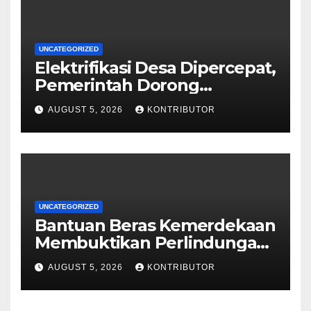
UNCATEGORIZED
Elektrifikasi Desa Dipercepat,
Pemerintah Dorong
Ketahanan Energi dan
AUGUST 5, 2026
KONTRIBUTOR
Kesejahteraan Masyarakat
UNCATEGORIZED
Bantuan Beras Kemerdekaan
Membuktikan Perlindungan
Sosial Berjalan sampai ke
AUGUST 5, 2026
KONTRIBUTOR
Rumah Rakyat