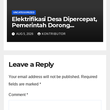
UNCATEGORIZED
Elektrifikasi Desa Dipercepat,
Pemerintah Dorong
Ketahanan Energi dan
AUG 5, 2026
KONTRIBUTOR
Kesejahteraan Masyarakat
Leave a Reply
Your email address will not be published.
Required
fields are marked
*
Comment
*