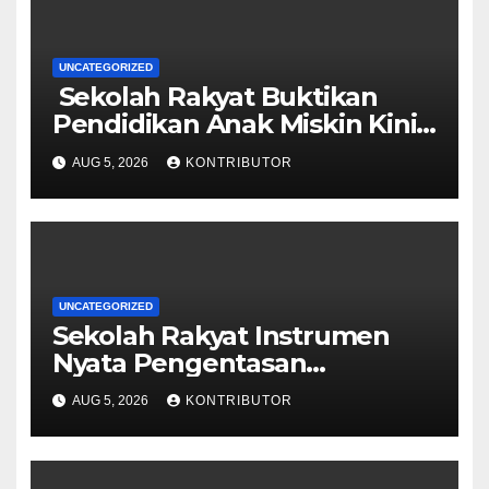
UNCATEGORIZED
Sekolah Rakyat Buktikan
Pendidikan Anak Miskin Kini
Menjadi Prioritas Negara
AUG 5, 2026
KONTRIBUTOR
UNCATEGORIZED
Sekolah Rakyat Instrumen
Nyata Pengentasan
Kemiskinan Antargenerasi
AUG 5, 2026
KONTRIBUTOR