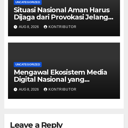
UNCATEGORIZED
Situasi Nasional Aman Harus
Dijaga dari Provokasi Jelang
HUT ke-81 RI
AUG 8, 2026
KONTRIBUTOR
UNCATEGORIZED
Mengawal Ekosistem Media
Digital Nasional yang
Tangguh Hadapi Disrupsi AI
AUG 8, 2026
KONTRIBUTOR
Leave a Reply