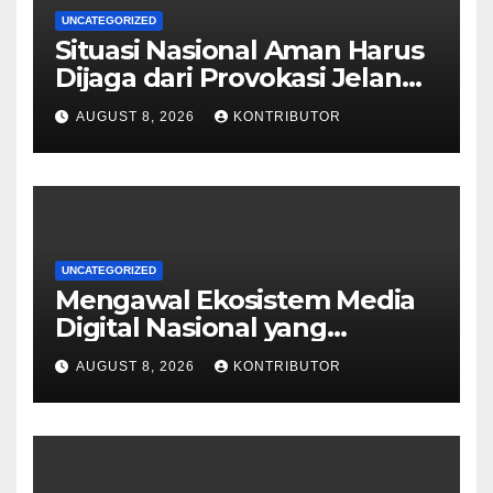
UNCATEGORIZED
Situasi Nasional Aman Harus
Dijaga dari Provokasi Jelang
HUT ke-81 RI
AUGUST 8, 2026
KONTRIBUTOR
UNCATEGORIZED
Mengawal Ekosistem Media
Digital Nasional yang
Tangguh Hadapi Disrupsi AI
AUGUST 8, 2026
KONTRIBUTOR