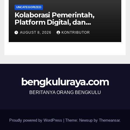
UNCATEGORIZED
Kolaborasi Pemerintah,
Platform Digital, dan
Perusahaan Pers Hadapi
AUGUST 8, 2026
KONTRIBUTOR
Disrupsi
bengkuluraya.com
BERITANYA ORANG BENGKULU
Proudly powered by WordPress
|
Theme: Newsup by
Themeansar
.