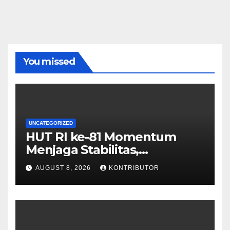
You missed
UNCATEGORIZED
HUT RI ke-81 Momentum
Menjaga Stabilitas,
Keamanan, dan Optimisme
AUGUST 8, 2026
KONTRIBUTOR