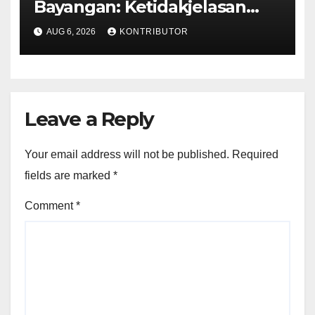
Bayangan: Ketidakjelasan
Legitimasi Moral dan
AUG 6, 2026
KONTRIBUTOR
Representasi
Leave a Reply
Your email address will not be published.
Required
fields are marked
*
Comment
*