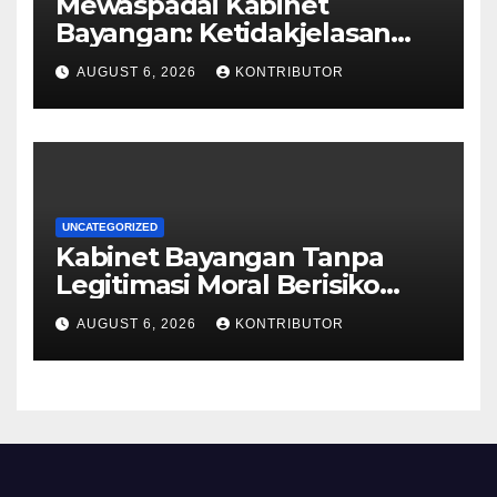
Mewaspadai Kabinet
Bayangan: Ketidakjelasan
Legitimasi Moral dan
AUGUST 6, 2026
KONTRIBUTOR
Representasi
UNCATEGORIZED
Kabinet Bayangan Tanpa
Legitimasi Moral Berisiko
Mengaburkan Kepercayaan
AUGUST 6, 2026
KONTRIBUTOR
Publik