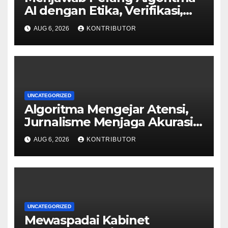
AI dengan Etika, Verifikasi,
dan Media Tepercaya
AUG 6, 2026
KONTRIBUTOR
UNCATEGORIZED
Algoritma Mengejar Atensi,
Jurnalisme Menjaga Akurasi
dan Akal Sehat Publik
AUG 6, 2026
KONTRIBUTOR
UNCATEGORIZED
Mewaspadai Kabinet