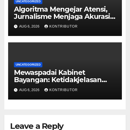
UNCATEGORIZED
Algoritma Mengejar Atensi,
Jurnalisme Menjaga Akurasi
dan Akal Sehat Publik
AUG 6, 2026
KONTRIBUTOR
UNCATEGORIZED
Mewaspadai Kabinet
Bayangan: Ketidakjelasan
Legitimasi Moral dan
AUG 6, 2026
KONTRIBUTOR
Representasi
Leave a Reply