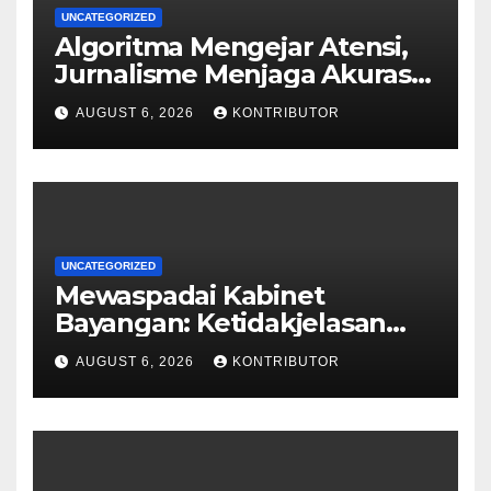
UNCATEGORIZED
Algoritma Mengejar Atensi,
Jurnalisme Menjaga Akurasi
dan Akal Sehat Publik
AUGUST 6, 2026
KONTRIBUTOR
UNCATEGORIZED
Mewaspadai Kabinet
Bayangan: Ketidakjelasan
Legitimasi Moral dan
AUGUST 6, 2026
KONTRIBUTOR
Representasi