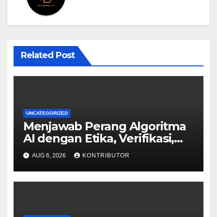
Related Post
UNCATEGORIZED
Menjawab Perang Algoritma
AI dengan Etika, Verifikasi,
dan Media Tepercaya
AUG 6, 2026
KONTRIBUTOR