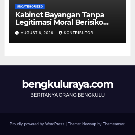
UNCATEGORIZED
Kabinet Bayangan Tanpa
Legitimasi Moral Berisiko
Mengaburkan Kepercayaan
AUGUST 6, 2026
KONTRIBUTOR
Publik
bengkuluraya.com
BERITANYA ORANG BENGKULU
Proudly powered by WordPress
|
Theme: Newsup by
Themeansar
.