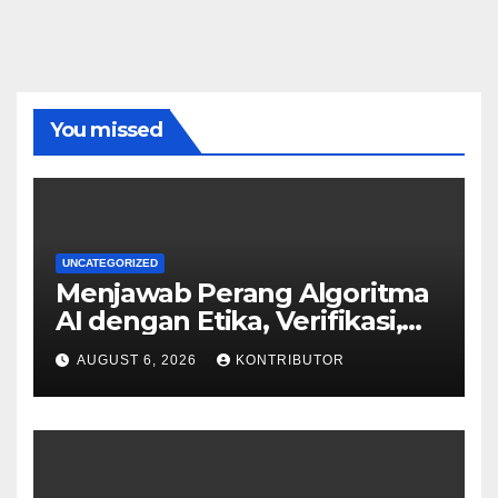
You missed
UNCATEGORIZED
Menjawab Perang Algoritma
AI dengan Etika, Verifikasi,
dan Media Tepercaya
AUGUST 6, 2026
KONTRIBUTOR