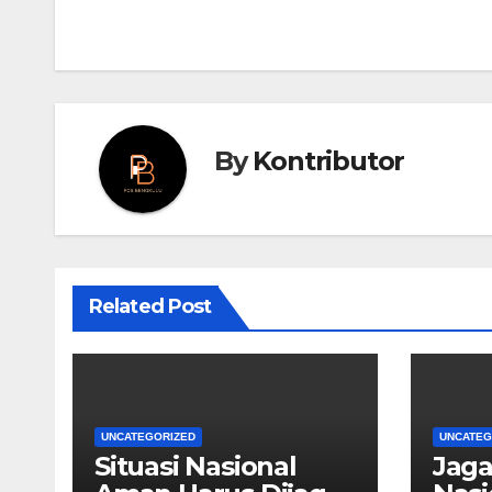
By
Kontributor
Related Post
UNCATEGORIZED
UNCATEG
Situasi Nasional
Jag