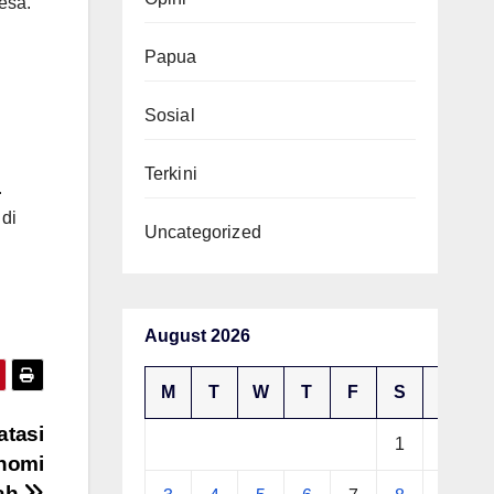
esa.
Papua
Sosial
Terkini
.
 di
Uncategorized
August 2026
M
T
W
T
F
S
S
atasi
1
2
nomi
ah