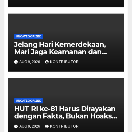
Persatuan
UNCATEGORIZED
Jelang Hari Kemerdekaan,
Mari Jaga Keamanan dan
Persatuan
AUG 9, 2026
KONTRIBUTOR
UNCATEGORIZED
HUT RI ke-81 Harus Dirayakan
dengan Fakta, Bukan Hoaks
yang Memecah Belah
AUG 9, 2026
KONTRIBUTOR