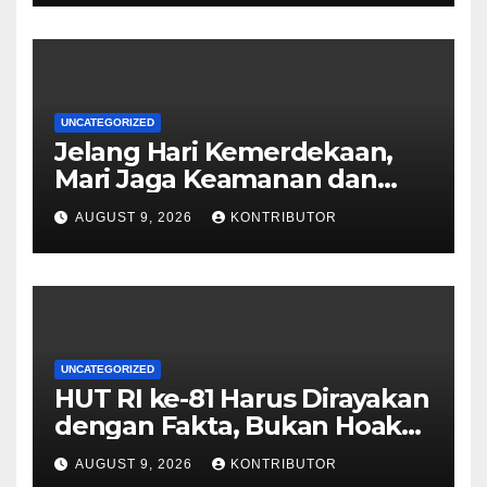
UNCATEGORIZED
Jelang Hari Kemerdekaan,
Mari Jaga Keamanan dan
Persatuan
AUGUST 9, 2026
KONTRIBUTOR
UNCATEGORIZED
HUT RI ke-81 Harus Dirayakan
dengan Fakta, Bukan Hoaks
yang Memecah Belah
AUGUST 9, 2026
KONTRIBUTOR