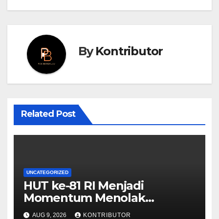
By
Kontributor
Related Post
UNCATEGORIZED
HUT ke-81 RI Menjadi
Momentum Menolak
Provokasi dan Memperkuat
AUG 9, 2026
KONTRIBUTOR