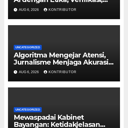
dan Media Tepercaya
AUG 6, 2026
KONTRIBUTOR
UNCATEGORIZED
Algoritma Mengejar Atensi,
Jurnalisme Menjaga Akurasi
dan Akal Sehat Publik
AUG 6, 2026
KONTRIBUTOR
UNCATEGORIZED
Mewaspadai Kabinet
Bayangan: Ketidakjelasan