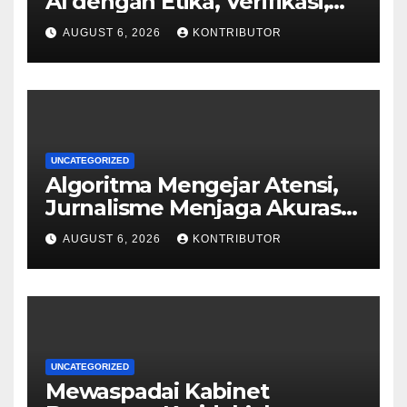
AI dengan Etika, Verifikasi,
dan Media Tepercaya
AUGUST 6, 2026
KONTRIBUTOR
UNCATEGORIZED
Algoritma Mengejar Atensi,
Jurnalisme Menjaga Akurasi
dan Akal Sehat Publik
AUGUST 6, 2026
KONTRIBUTOR
UNCATEGORIZED
Mewaspadai Kabinet