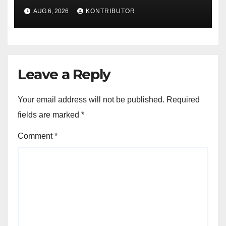
Legitimasi Moral dan
AUG 6, 2026
KONTRIBUTOR
Representasi
Leave a Reply
Your email address will not be published.
Required
fields are marked
*
Comment
*