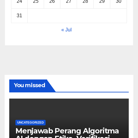
24
25
26
27
28
29
30
31
« Jul
You missed
UNCATEGORIZED
Menjawab Perang Algoritma