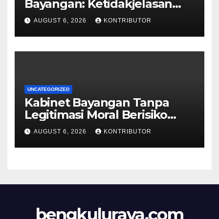
Bayangan: Ketidakjelasan
Legitimasi Moral dan
AUGUST 6, 2026
KONTRIBUTOR
Representasi
UNCATEGORIZED
Kabinet Bayangan Tanpa
Legitimasi Moral Berisiko
Mengaburkan Kepercayaan
AUGUST 6, 2026
KONTRIBUTOR
Publik
bengkuluraya.com