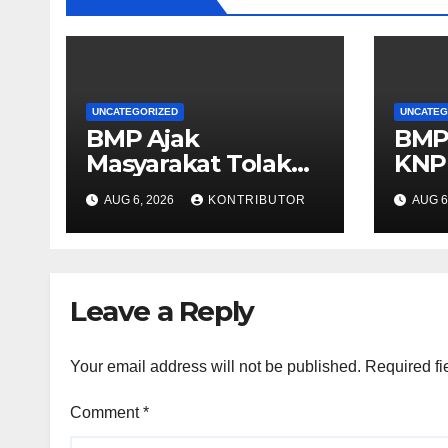
UNCATEGORIZED
UNCATEG
BMP Ajak
BMP
Masyarakat Tolak
KNP
Aksi Anarkis Demi
Per
AUG 6, 2026
KONTRIBUTOR
AUG 6
Menjaga Keamanan
Pap
dan Pembangunan
Kond
Papua
Leave a Reply
Your email address will not be published.
Required fi
Comment
*