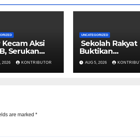
ORIZED
UNCATEGORIZED
 Kecam Aksi
Sekolah Rakyat
B, Serukan
Buktikan
satuan Demi
Pendidikan Ana
, 2026
KONTRIBUTOR
AUG 5, 2026
KONTRIBU
ua yang
Miskin Kini Menj
usif
Prioritas Negara
elds are marked
*