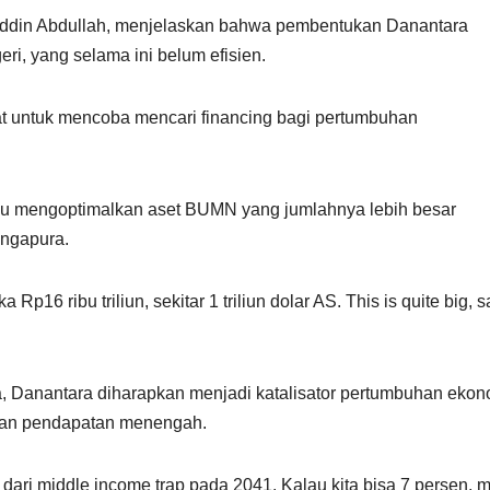
nuddin Abdullah, menjelaskan bahwa pembentukan Danantara
ri, yang selama ini belum efisien.
at untuk mencoba mencari financing bagi pertumbuhan
lu mengoptimalkan aset BUMN yang jumlahnya lebih besar
ingapura.
16 ribu triliun, sekitar 1 triliun dolar AS. This is quite big, s
a, Danantara diharapkan menjadi katalisator pertumbuhan ekon
akan pendapatan menengah.
r dari middle income trap pada 2041. Kalau kita bisa 7 persen, 