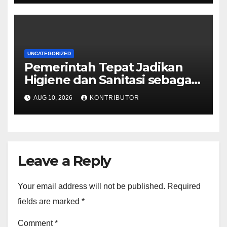
UNCATEGORIZED
Pemerintah Tepat Jadikan
Higiene dan Sanitasi sebagai
Syarat Mutlak MBG
AUG 10, 2026
KONTRIBUTOR
Leave a Reply
Your email address will not be published.
Required
fields are marked
*
Comment
*