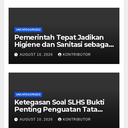
UNCATEGORIZED
Pemerintah Tepat Jadikan
Higiene dan Sanitasi sebagai
Syarat Mutlak MBG
AUGUST 10, 2026
KONTRIBUTOR
UNCATEGORIZED
Ketegasan Soal SLHS Bukti
Penting Penguatan Tata
Kelola Program Makan
AUGUST 10, 2026
KONTRIBUTOR
Bergizi Gratis