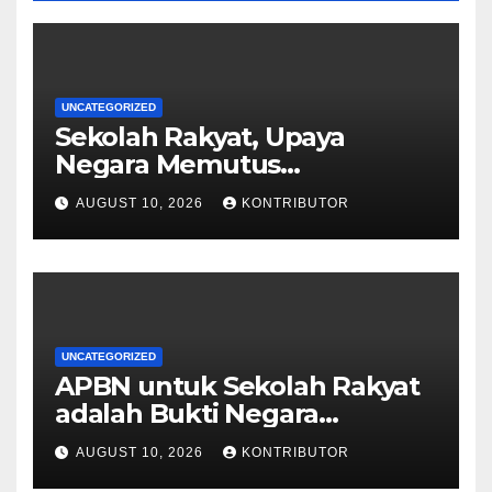
UNCATEGORIZED
Sekolah Rakyat, Upaya
Negara Memutus
Kemiskinan Antargenerasi
AUGUST 10, 2026
KONTRIBUTOR
UNCATEGORIZED
APBN untuk Sekolah Rakyat
adalah Bukti Negara
Berpihak pada Mobilitas
AUGUST 10, 2026
KONTRIBUTOR
Sosial