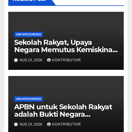
UNCATEGORIZED
Sekolah Rakyat, Upaya
Negara Memutus Kemiskinan
Antargenerasi
AUG 10, 2026
KONTRIBUTOR
UNCATEGORIZED
APBN untuk Sekolah Rakyat
adalah Bukti Negara
Berpihak pada Mobilitas
AUG 10, 2026
KONTRIBUTOR
Sosial