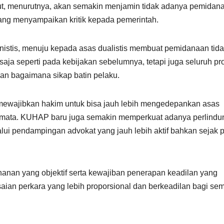
ut, menurutnya, akan semakin menjamin tidak adanya pemidan
ng menyampaikan kritik kepada pemerintah.
istis, menuju kepada asas dualistis membuat pemidanaan tid
aja seperti pada kebijakan sebelumnya, tetapi juga seluruh pr
an bagaimana sikap batin pelaku.
wajibkan hakim untuk bisa jauh lebih mengedepankan asas
emata. KUHAP baru juga semakin memperkuat adanya perlind
alui pendampingan advokat yang jauh lebih aktif bahkan sejak 
hanan yang objektif serta kewajiban penerapan keadilan yang
aian perkara yang lebih proporsional dan berkeadilan bagi se