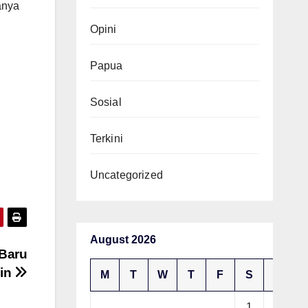
anya
n
Opini
Papua
Sosial
Terkini
Uncategorized
August 2026
 Baru
min
M
T
W
T
F
S
S
1
2