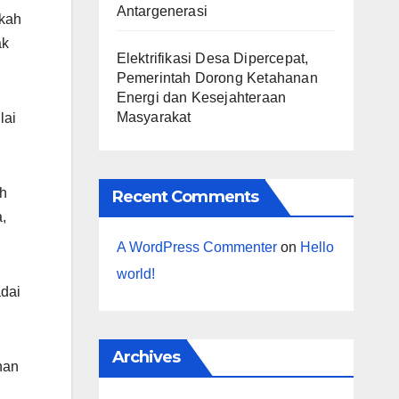
Antargenerasi
gkah
ak
Elektrifikasi Desa Dipercepat,
Pemerintah Dorong Ketahanan
Energi dan Kesejahteraan
Masyarakat
lai
ih
Recent Comments
,
A WordPress Commenter
on
Hello
world!
dai
Archives
han