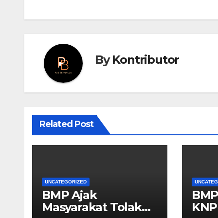
By
Kontributor
Related Post
UNCATEGORIZED
UNCATEG
BMP Ajak
BMP
Masyarakat Tolak
KNP