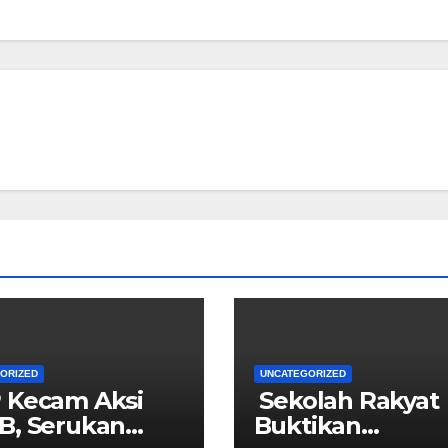
ORIZED
UNCATEGORIZED
 Kecam Aksi
Sekolah Rakyat
B, Serukan
Buktikan