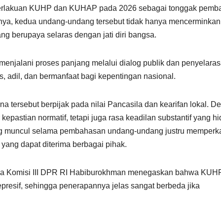
rlakuan KUHP dan KUHAP pada 2026 sebagai tonggak pemb
tnya, kedua undang-undang tersebut tidak hanya mencerminkan
ang berupaya selaras dengan jati diri bangsa.
njalani proses panjang melalui dialog publik dan penyelara
, adil, dan bermanfaat bagi kepentingan nasional.
ersebut berpijak pada nilai Pancasila dan kearifan lokal. D
epastian normatif, tetapi juga rasa keadilan substantif yang h
ng muncul selama pembahasan undang-undang justru memperk
 yang dapat diterima berbagai pihak.
Ketua Komisi III DPR RI Habiburokhman menegaskan bahwa KUH
represif, sehingga penerapannya jelas sangat berbeda jika