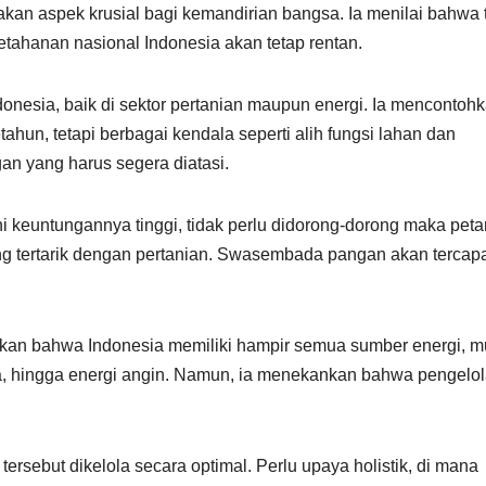
an aspek krusial bagi kemandirian bangsa. Ia menilai bahwa 
tahanan nasional Indonesia akan tetap rentan.
ndonesia, baik di sektor pertanian maupun energi. Ia mencontoh
ahun, tetapi berbagai kendala seperti alih fungsi lahan dan
an yang harus segera diatasi.
ani keuntungannya tinggi, tidak perlu didorong-dorong maka peta
g tertarik dengan pertanian. Swasembada pangan akan tercapa
gaskan bahwa Indonesia memiliki hampir semua sumber energi, m
ra, hingga energi angin. Namun, ia menekankan bahwa pengelo
ersebut dikelola secara optimal. Perlu upaya holistik, di mana