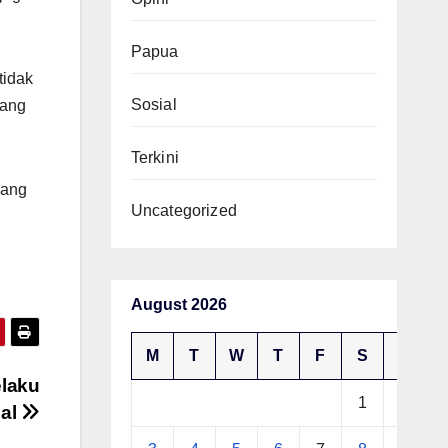
Papua
tidak
Sosial
yang
Terkini
yang
Uncategorized
August 2026
M
T
W
T
F
S
S
laku
1
2
al