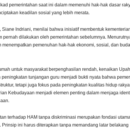
kad pemerintahan saat ini dalam memenuhi hak-hak dasar raky
ciptakan keadilan sosial yang lebih merata.
iane Indriani, menilai bahwa inisiatif membentuk kementeria
um pernah dilakukan oleh pemerintahan sebelumnya. Menurutny
m menempatkan pemenuhan hak-hak ekonomi, sosial, dan bud
rumah untuk masyarakat berpenghasilan rendah, kenaikan Upa
 peningkatan tunjangan guru menjadi bukti nyata bahwa pemer
uktur, tetapi juga fokus pada peningkatan kualitas hidup rakyat
ian Kebudayaan menjadi elemen penting dalam menjaga ident
siaan.
an terhadap HAM tanpa diskriminasi merupakan fondasi utam
Prinsip ini harus diterapkan tanpa memandang latar belakang