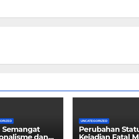
ORIZED
UNCATEGORIZED
a Semangat
Perubahan Stat
onalisme dan
Kejadian Fatal 