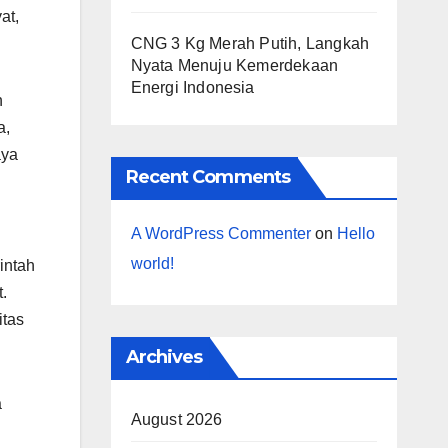
at,
CNG 3 Kg Merah Putih, Langkah
Nyata Menuju Kemerdekaan
Energi Indonesia
n
a,
aya
Recent Comments
A WordPress Commenter
on
Hello
h
world!
intah
.
itas
Archives
a
August 2026