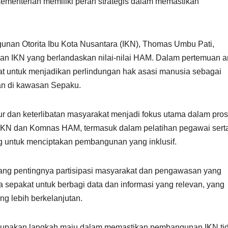
kementerian memiliki peran strategis dalam memastikan
gunan Otorita Ibu Kota Nusantara (IKN), Thomas Umbu Pati,
an IKN yang berlandaskan nilai-nilai HAM. Dalam pertemuan a
t untuk menjadikan perlindungan hak asasi manusia sebagai
an di kawasan Sepaku.
r dan keterlibatan masyarakat menjadi fokus utama dalam pro
a IKN dan Komnas HAM, termasuk dalam pelatihan pegawai sert
ng untuk menciptakan pembangunan yang inklusif.
ng pentingnya partisipasi masyarakat dan pengawasan yang
sepakat untuk berbagi data dan informasi yang relevan, yang
ng lebih berkelanjutan.
rupakan langkah maju dalam memastikan pembangunan IKN ti