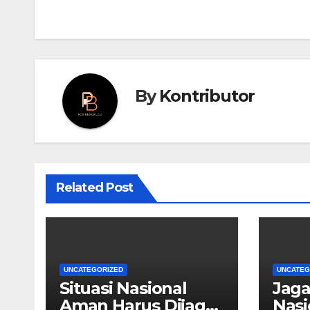
By
Kontributor
Related Post
UNCATEGORIZED
UNCATEG
Situasi Nasional
Jag
Aman Harus Dijaga
Nasi