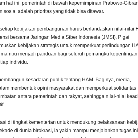
alam hal ini, pemerintah di bawah kepemimpinan Prabowo-Gibra
sosial adalah prioritas yang tidak bisa ditawar.
setiap kebijakan pembangunan harus berlandaskan nilai-nilai
ensi bersama Jaringan Media Siber Indonesia (JMSI), Pigai
uskan kebijakan strategis untuk memperkuat perlindungan H
kan mampu menjadi panduan bagi seluruh pemangku kepentingan
iap individu.
 membangun kesadaran publik tentang HAM. Baginya, media,
 dalam membentuk opini masyarakat dan memperkuat solidaritas
embatan antara pemerintah dan rakyat, sehingga nilai-nilai kead
tif.
krasi di tingkat kementerian untuk mendukung pelaksanaan kebi
de di dunia birokrasi, ia yakin mampu menjalankan tugas ini