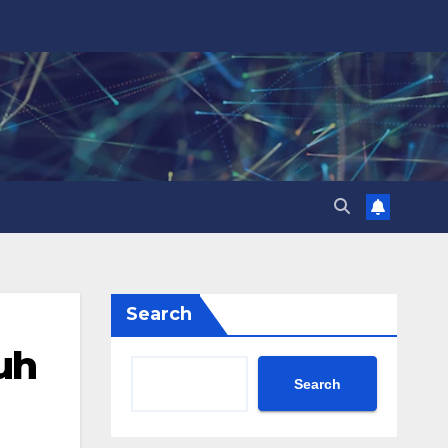
Search
uh
Search