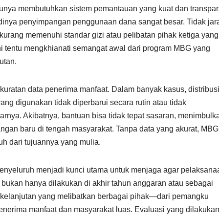
ntunya membutuhkan sistem pemantauan yang kuat dan transpar
adinya penyimpangan penggunaan dana sangat besar. Tidak jar
urang memenuhi standar gizi atau pelibatan pihak ketiga yang 
i tentu mengkhianati semangat awal dari program MBG yang
utan.
akuratan data penerima manfaat. Dalam banyak kasus, distribus
ang digunakan tidak diperbarui secara rutin atau tidak
rnya. Akibatnya, bantuan bisa tidak tepat sasaran, menimbulk
ngan baru di tengah masyarakat. Tanpa data yang akurat, MBG
uh dari tujuannya yang mulia.
 menyeluruh menjadi kunci utama untuk menjaga agar pelaksana
i bukan hanya dilakukan di akhir tahun anggaran atau sebagai
berkelanjutan yang melibatkan berbagai pihak—dari pemangku
penerima manfaat dan masyarakat luas. Evaluasi yang dilakuka