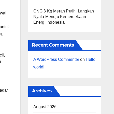
CNG 3 Kg Merah Putih, Langkah
awal
Nyata Menuju Kemerdekaan
Energi Indonesia
 untuk
ng
Recent Comments
il,
A WordPress Commenter
on
Hello
t.
world!
n
Archives
agar
August 2026