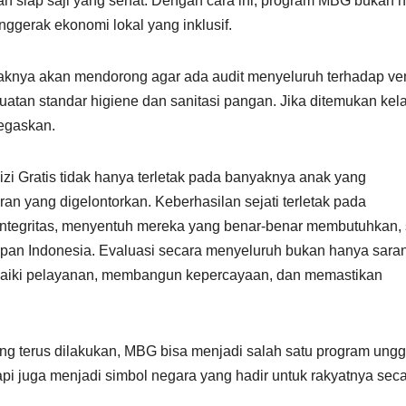
siap saji yang sehat. Dengan cara ini, program MBG bukan 
nggerak ekonomi lokal yang inklusif.
aknya akan mendorong agar ada audit menyeluruh terhadap ve
atan standar higiene dan sanitasi pangan. Jika ditemukan kela
tegaskan.
zi Gratis tidak hanya terletak pada banyaknya anak yang
n yang digelontorkan. Keberhasilan sejati terletak pada
integritas, menyentuh mereka yang benar-benar membutuhkan, 
pan Indonesia. Evaluasi secara menyeluruh bukan hanya sara
baiki pelayanan, membangun kepercayaan, dan memastikan
g terus dilakukan, MBG bisa menjadi salah satu program ung
api juga menjadi simbol negara yang hadir untuk rakyatnya sec