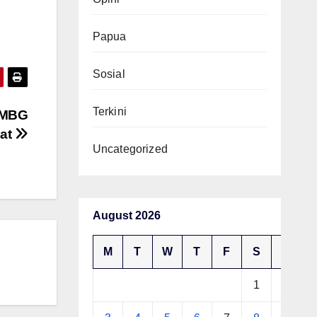
Papua
Sosial
Terkini
s MBG
tat
Uncategorized
August 2026
M
T
W
T
F
S
S
1
2