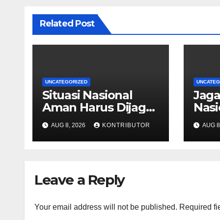
Related Post
UNCATEGORIZED
UNCATEG
Situasi Nasional
Jag
Aman Harus Dijaga
Nasi
dari Provokasi
Kond
AUG 8, 2026
KONTRIBUTOR
AUG 8
Jelang HUT ke-81 RI
Kea
Jela
Leave a Reply
Your email address will not be published.
Required fi