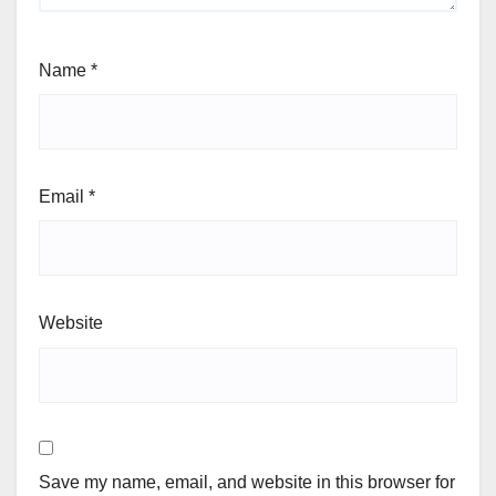
Name
*
Email
*
Website
Save my name, email, and website in this browser for