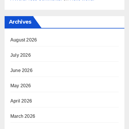
Archives
August 2026
July 2026
June 2026
May 2026
April 2026
March 2026