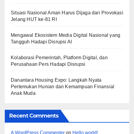
Situasi Nasional Aman Harus Dijaga dari Provokasi
Jelang HUT ke-81 RI
Mengawal Ekosistem Media Digital Nasional yang
Tangguh Hadapi Disrupsi AI
Kolaborasi Pemerintah, Platform Digital, dan
Perusahaan Pers Hadapi Disrupsi
Danantara Housing Expo: Langkah Nyata
Pertemukan Hunian dan Kemampuan Finansial
Anak Muda
Recent Comments
A WordPress Commenter
on
Hello world!