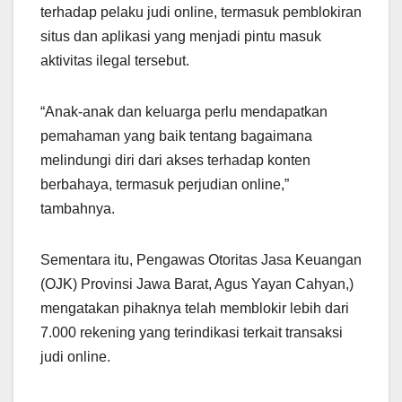
terhadap pelaku judi online, termasuk pemblokiran
situs dan aplikasi yang menjadi pintu masuk
aktivitas ilegal tersebut.
“Anak-anak dan keluarga perlu mendapatkan
pemahaman yang baik tentang bagaimana
melindungi diri dari akses terhadap konten
berbahaya, termasuk perjudian online,”
tambahnya.
Sementara itu, Pengawas Otoritas Jasa Keuangan
(OJK) Provinsi Jawa Barat, Agus Yayan Cahyan,)
mengatakan pihaknya telah memblokir lebih dari
7.000 rekening yang terindikasi terkait transaksi
judi online.