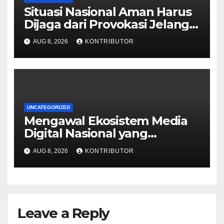
Situasi Nasional Aman Harus
Dijaga dari Provokasi Jelang
HUT ke-81 RI
AUG 8, 2026
KONTRIBUTOR
UNCATEGORIZED
Mengawal Ekosistem Media
Digital Nasional yang
Tangguh Hadapi Disrupsi AI
AUG 8, 2026
KONTRIBUTOR
Leave a Reply