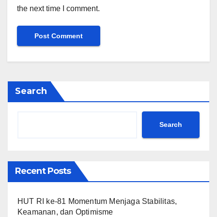
the next time I comment.
Search
Search
Recent Posts
HUT RI ke-81 Momentum Menjaga Stabilitas,
Keamanan, dan Optimisme