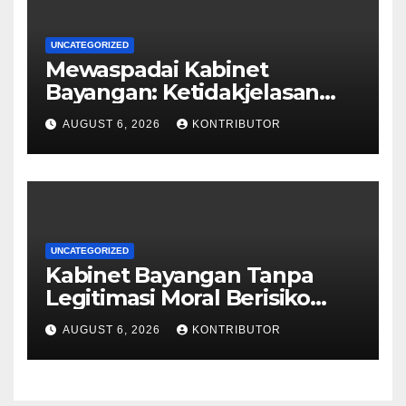
UNCATEGORIZED
Mewaspadai Kabinet
Bayangan: Ketidakjelasan
Legitimasi Moral dan
AUGUST 6, 2026
KONTRIBUTOR
Representasi
UNCATEGORIZED
Kabinet Bayangan Tanpa
Legitimasi Moral Berisiko
Mengaburkan Kepercayaan
AUGUST 6, 2026
KONTRIBUTOR
Publik