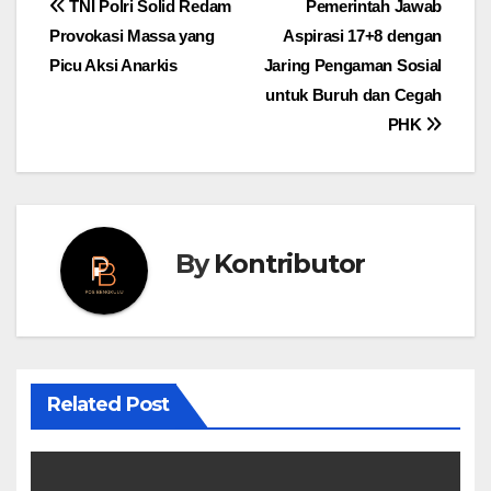
Post
TNI Polri Solid Redam
Pemerintah Jawab
Provokasi Massa yang
Aspirasi 17+8 dengan
navigation
Picu Aksi Anarkis
Jaring Pengaman Sosial
untuk Buruh dan Cegah
PHK
By
Kontributor
Related Post