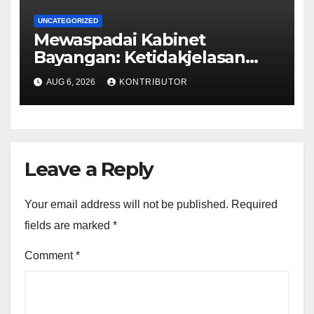
UNCATEGORIZED
Mewaspadai Kabinet
Bayangan: Ketidakjelasan
Legitimasi Moral dan
AUG 6, 2026
KONTRIBUTOR
Representasi
Leave a Reply
Your email address will not be published.
Required
fields are marked
*
Comment
*