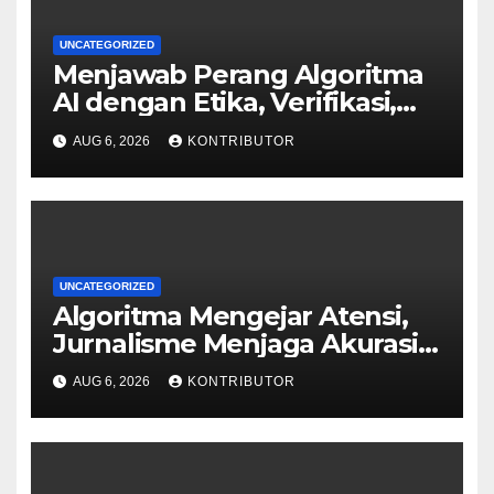
UNCATEGORIZED
Menjawab Perang Algoritma
AI dengan Etika, Verifikasi,
dan Media Tepercaya
AUG 6, 2026
KONTRIBUTOR
UNCATEGORIZED
Algoritma Mengejar Atensi,
Jurnalisme Menjaga Akurasi
dan Akal Sehat Publik
AUG 6, 2026
KONTRIBUTOR