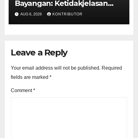
Bayangan: Ketidakjelasan
Legitimasi Moral dan
AUG 6, 2026
KONTRIBUTOR
Representasi
Leave a Reply
Your email address will not be published.
Required
fields are marked
*
Comment
*