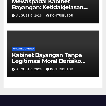
Mewaspadai Kabinet
Bayangan: Ketidakjelasan
Legitimasi Moral dan
AUGUST 6, 2026
KONTRIBUTOR
Representasi
UNCATEGORIZED
Kabinet Bayangan Tanpa
Legitimasi Moral Berisiko
Mengaburkan Kepercayaan
AUGUST 6, 2026
KONTRIBUTOR
Publik