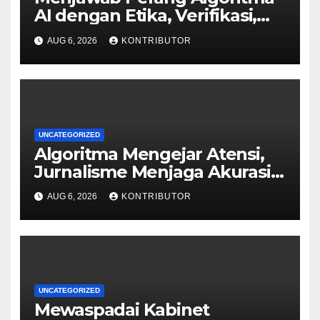
AI dengan Etika, Verifikasi,
dan Media Tepercaya
AUG 6, 2026
KONTRIBUTOR
UNCATEGORIZED
Algoritma Mengejar Atensi,
Jurnalisme Menjaga Akurasi
dan Akal Sehat Publik
AUG 6, 2026
KONTRIBUTOR
UNCATEGORIZED
Mewaspadai Kabinet