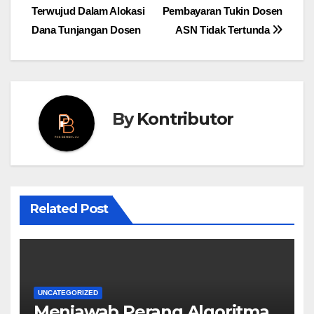
Terwujud Dalam Alokasi
Pembayaran Tukin Dosen
navigation
Dana Tunjangan Dosen
ASN Tidak Tertunda
By
Kontributor
Related Post
UNCATEGORIZED
Menjawab Perang Algoritma