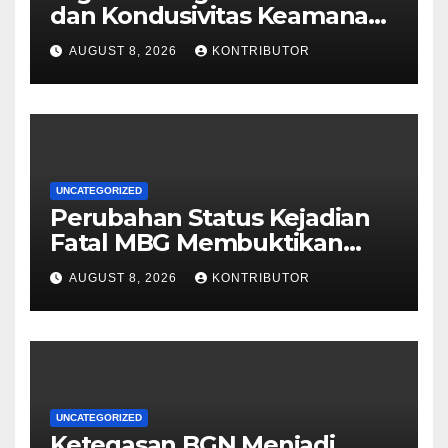
dan Kondusivitas Keamanan
Papua Jelang HUT Ke-81 RI
AUGUST 8, 2026
KONTRIBUTOR
UNCATEGORIZED
Perubahan Status Kejadian
Fatal MBG Membuktikan
Pemerintah Tidak Main-main
AUGUST 8, 2026
KONTRIBUTOR
UNCATEGORIZED
Ketegasan BGN Menjadi