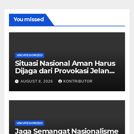
You missed
UNCATEGORIZED
Situasi Nasional Aman Harus
Dijaga dari Provokasi Jelang
HUT ke-81 RI
AUGUST 8, 2026
KONTRIBUTOR
UNCATEGORIZED
Jaga Semangat Nasionalisme