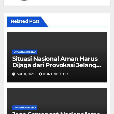
Related Post
UNCATEGORIZED
Situasi Nasional Aman Harus
Dijaga dari Provokasi Jelang
HUT ke-81 RI
AUG 8, 2026
KONTRIBUTOR
UNCATEGORIZED