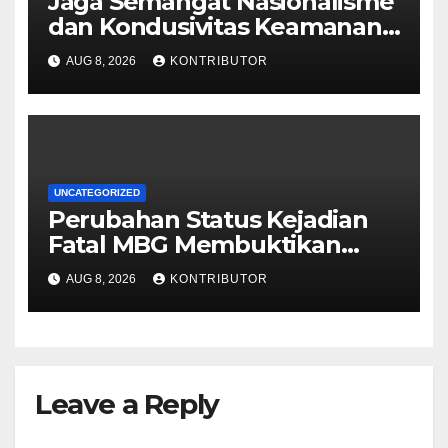
Jaga Semangat Nasionalisme
dan Kondusivitas Keamanan
Papua Jelang HUT Ke-81 RI
AUG 8, 2026
KONTRIBUTOR
UNCATEGORIZED
Perubahan Status Kejadian
Fatal MBG Membuktikan
Pemerintah Tidak Main-main
AUG 8, 2026
KONTRIBUTOR
Leave a Reply