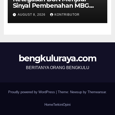
Sinyal Pembenahan MBG
Berjalan Lebih Serius
AUGUST 8, 2026
KONTRIBUTOR
bengkuluraya.com
BERITANYA ORANG BENGKULU
Proudly powered by WordPress
|
Theme: Newsup by
Themeansar
.
Home
Terkini
Opini