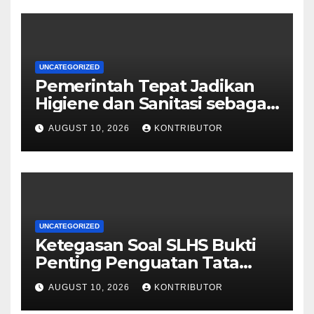
UNCATEGORIZED
Pemerintah Tepat Jadikan
Higiene dan Sanitasi sebagai
Syarat Mutlak MBG
AUGUST 10, 2026
KONTRIBUTOR
UNCATEGORIZED
Ketegasan Soal SLHS Bukti
Penting Penguatan Tata
Kelola Program Makan
AUGUST 10, 2026
KONTRIBUTOR
Bergizi Gratis