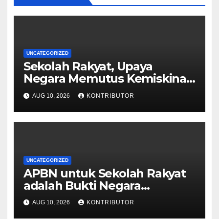
UNCATEGORIZED
Sekolah Rakyat, Upaya
Negara Memutus Kemiskinan
Antargenerasi
AUG 10, 2026
KONTRIBUTOR
UNCATEGORIZED
APBN untuk Sekolah Rakyat
adalah Bukti Negara
Berpihak pada Mobilitas
AUG 10, 2026
KONTRIBUTOR
Sosial