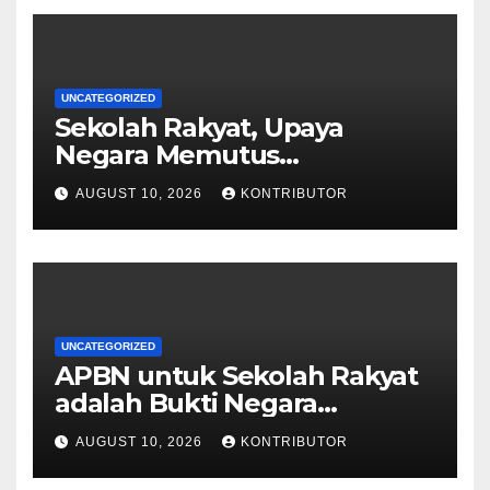
UNCATEGORIZED
Sekolah Rakyat, Upaya
Negara Memutus
Kemiskinan Antargenerasi
AUGUST 10, 2026
KONTRIBUTOR
UNCATEGORIZED
APBN untuk Sekolah Rakyat
adalah Bukti Negara
Berpihak pada Mobilitas
AUGUST 10, 2026
KONTRIBUTOR
Sosial