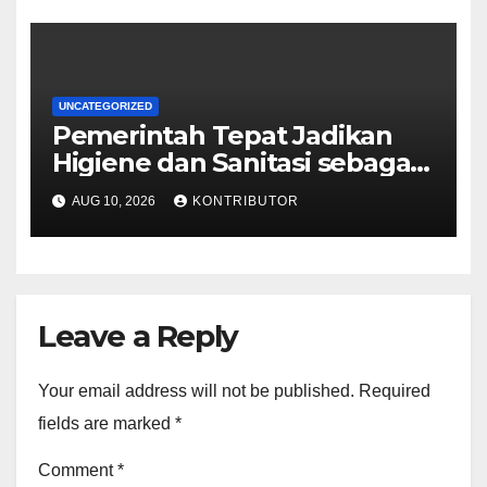
UNCATEGORIZED
Pemerintah Tepat Jadikan
Higiene dan Sanitasi sebagai
Syarat Mutlak MBG
AUG 10, 2026
KONTRIBUTOR
Leave a Reply
Your email address will not be published.
Required
fields are marked
*
Comment
*