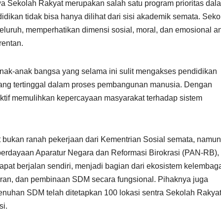
wa Sekolah Rakyat merupakan salah satu program prioritas dal
ikan tidak bisa hanya dilihat dari sisi akademik semata. Seko
luruh, memperhatikan dimensi sosial, moral, dan emosional a
rentan.
anak-anak bangsa yang selama ini sulit mengakses pendidikan
k yang tertinggal dalam proses pembangunan manusia. Dengan
a aktif memulihkan kepercayaan masyarakat terhadap sistem
 bukan ranah pekerjaan dari Kementrian Sosial semata, namu
mberdayaan Aparatur Negara dan Reformasi Birokrasi (PAN-RB), 
apat berjalan sendiri, menjadi bagian dari ekosistem kelembag
aran, dan pembinaan SDM secara fungsional. Pihaknya juga
enuhan SDM telah ditetapkan 100 lokasi sentra Sekolah Rakya
si.