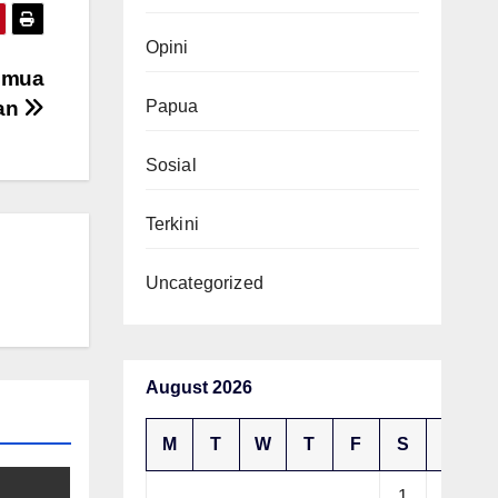
Opini
Semua
Papua
an
Sosial
Terkini
Uncategorized
August 2026
M
T
W
T
F
S
S
1
2