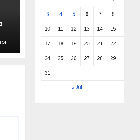
3
4
5
6
7
8
9
a
10
11
12
13
14
15
16
rong
TOR
17
18
19
20
21
22
23
gi
aan
24
25
26
27
28
29
30
31
« Jul