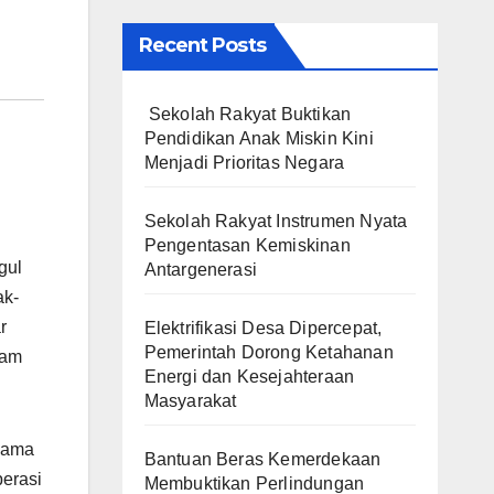
Recent Posts
Sekolah Rakyat Buktikan
Pendidikan Anak Miskin Kini
Menjadi Prioritas Negara
Sekolah Rakyat Instrumen Nyata
Pengentasan Kemiskinan
gul
Antargenerasi
ak-
r
Elektrifikasi Desa Dipercepat,
Pemerintah Dorong Ketahanan
lam
Energi dan Kesejahteraan
Masyarakat
lama
Bantuan Beras Kemerdekaan
perasi
Membuktikan Perlindungan