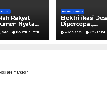
ORIZED
UNCATEGORIZED
lah Rakyat
Elektrifikasi Des
rumen Nyata
Dipercepat,
gentasan
Pemerintah Do
, 2026
KONTRIBUTOR
AUG 5, 2026
KONTRIBU
iskinan
Ketahanan Ener
rgenerasi
dan Kesejahter
Masyarakat
elds are marked
*