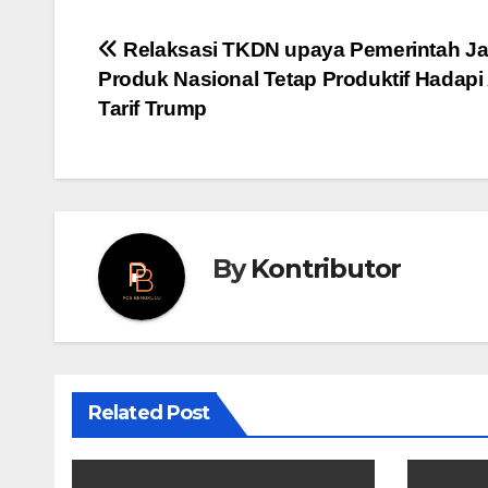
Post
Relaksasi TKDN upaya Pemerintah J
Produk Nasional Tetap Produktif Hadapi
navigation
Tarif Trump
By
Kontributor
Related Post