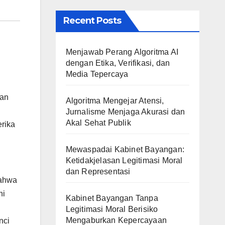
Recent Posts
Menjawab Perang Algoritma AI
dengan Etika, Verifikasi, dan
Media Tepercaya
kan
Algoritma Mengejar Atensi,
Jurnalisme Menjaga Akurasi dan
Akal Sehat Publik
erika
Mewaspadai Kabinet Bayangan:
Ketidakjelasan Legitimasi Moral
dan Representasi
bahwa
ni
Kabinet Bayangan Tanpa
Legitimasi Moral Berisiko
Mengaburkan Kepercayaan
nci