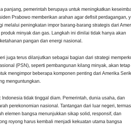
gga panjang, pemerintah berupaya untuk meningkatkan keseim
siden Prabowo memberikan arahan agar defisit perdagangan, 
ngi melalui peningkatan impor barang-barang strategis dari Amer
a produk minyak dan gas. Langkah ini dinilai tidak hanya akan
ketahanan pangan dan energi nasional.
ri juga terus dilanjutkan sebagai bagian dari strategi memperk
asional (PSN), seperti pembangunan kilang minyak, akan tetap
uk mengimpor beberapa komponen penting dari Amerika Serik
ling menguntungkan.
Indonesia tidak tinggal diam. Pemerintah, dunia usaha, dan
ah perekonomian nasional. Tantangan dari luar negeri, terma
uruh elemen bangsa menunjukkan sikap solid, responsif, dan
 gotong royong harus kembali menjadi kekuatan utama bangsa