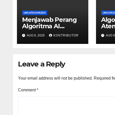
UNCATEGORIZED
UNCATEG
Menjawab Perang
Algo
Algoritma AI
Aten
dengan Etika,
Menj
AUG 6, 2026
KONTRIBUTOR
AUG 6
Verifikasi, dan
dan 
Media Tepercaya
Publ
Leave a Reply
Your email address will not be published.
Required fi
Comment
*