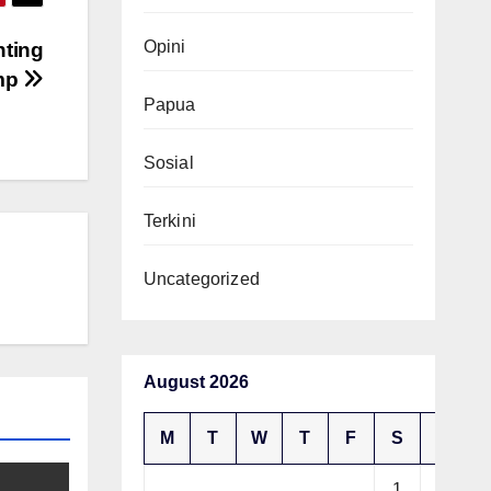
Opini
nting
ump
Papua
Sosial
Terkini
Uncategorized
August 2026
M
T
W
T
F
S
S
1
2