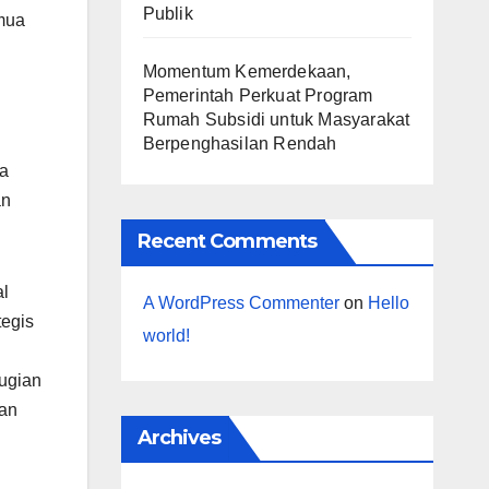
Publik
emua
Momentum Kemerdekaan,
Pemerintah Perkuat Program
Rumah Subsidi untuk Masyarakat
Berpenghasilan Rendah
ya
an
Recent Comments
al
A WordPress Commenter
on
Hello
egis
world!
rugian
han
Archives