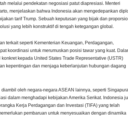
tah melalui pendekatan negosiasi patut diapresiasi. Menteri
tarto, menjelaskan bahwa Indonesia akan mengedepankan dipl
jakan tarif Trump. Sebuah keputusan yang bijak dan proporsio
usi yang lebih konstruktif di tengah ketegangan global.
ian terkait seperti Kementerian Keuangan, Perdagangan,
rapat koordinasi untuk merumuskan posisi tawar yang kuat. Dal
 konkret kepada United States Trade Representative (USTR)
aan kepentingan dan menjaga keberlanjutan hubungan dagang
 diambil oleh negara-negara ASEAN lainnya, seperti Singapur
i dalam menghadapi kebijakan Amerika Serikat. Indonesia j
rangka Kerja Perdagangan dan Investasi (TIFA) yang telah
p memerlukan pembaruan untuk menyesuaikan dengan dinamika