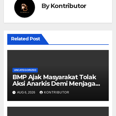
By
Kontributor
Related Post
UNCATEGORIZED
BMP Ajak Masyarakat Tolak
Aksi Anarkis Demi Menjaga
Keamanan dan
AUG 6, 2026
KONTRIBUTOR
Pembangunan Papua