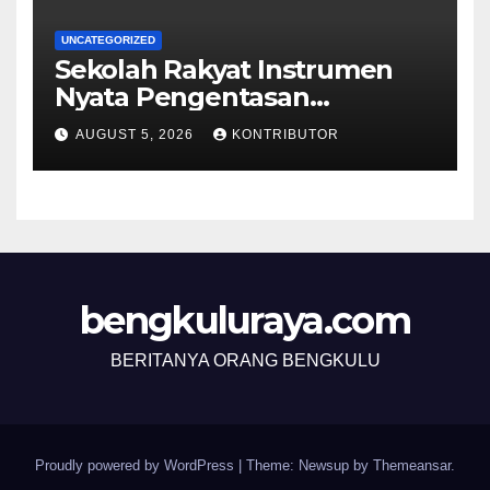
UNCATEGORIZED
Sekolah Rakyat Instrumen
Nyata Pengentasan
Kemiskinan Antargenerasi
AUGUST 5, 2026
KONTRIBUTOR
bengkuluraya.com
BERITANYA ORANG BENGKULU
Proudly powered by WordPress
|
Theme: Newsup by
Themeansar
.