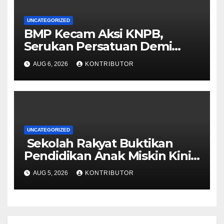
UNCATEGORIZED
BMP Kecam Aksi KNPB,
Serukan Persatuan Demi
Papua yang Kondusif
AUG 6, 2026
KONTRIBUTOR
UNCATEGORIZED
Sekolah Rakyat Buktikan
Pendidikan Anak Miskin Kini
Menjadi Prioritas Negara
AUG 5, 2026
KONTRIBUTOR