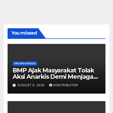
You missed
UNCATEGORIZED
BMP Ajak Masyarakat Tolak
Aksi Anarkis Demi Menjaga
Keamanan dan
AUGUST 6, 2026
KONTRIBUTOR
Pembangunan Papua