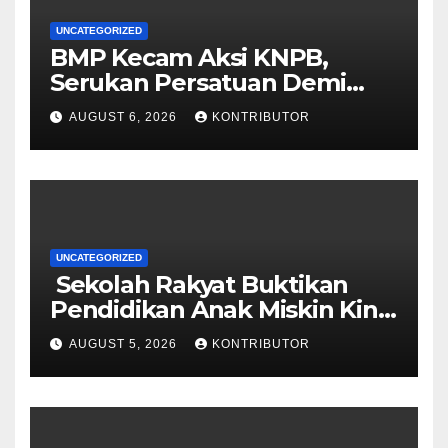
UNCATEGORIZED
BMP Kecam Aksi KNPB,
Serukan Persatuan Demi
Papua yang Kondusif
AUGUST 6, 2026
KONTRIBUTOR
UNCATEGORIZED
Sekolah Rakyat Buktikan
Pendidikan Anak Miskin Kini
Menjadi Prioritas Negara
AUGUST 5, 2026
KONTRIBUTOR