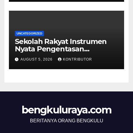
UNCATEGORIZED
Sekolah Rakyat Instrumen
Nyata Pengentasan
Kemiskinan Antargenerasi
AUGUST 5, 2026
KONTRIBUTOR
bengkuluraya.com
BERITANYA ORANG BENGKULU