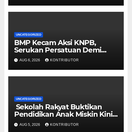
Pembangunan Papua
UNCATEGORIZED
BMP Kecam Aksi KNPB,
Serukan Persatuan Demi
Papua yang Kondusif
AUG 6, 2026
KONTRIBUTOR
UNCATEGORIZED
Sekolah Rakyat Buktikan
Pendidikan Anak Miskin Kini
Menjadi Prioritas Negara
AUG 5, 2026
KONTRIBUTOR