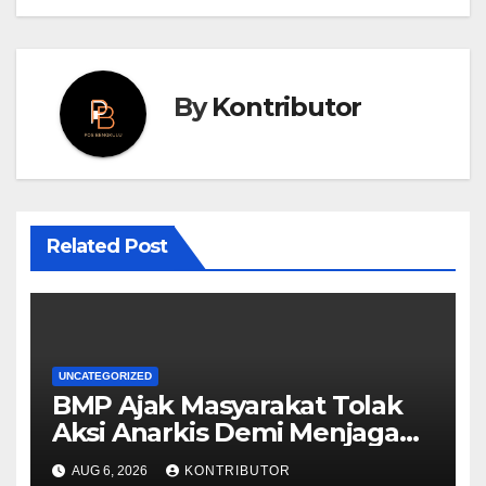
By
Kontributor
Related Post
UNCATEGORIZED
BMP Ajak Masyarakat Tolak
Aksi Anarkis Demi Menjaga
Keamanan dan
AUG 6, 2026
KONTRIBUTOR