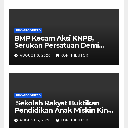
UNCATEGORIZED
BMP Kecam Aksi KNPB,
Serukan Persatuan Demi
Papua yang Kondusif
AUGUST 6, 2026
KONTRIBUTOR
UNCATEGORIZED
Sekolah Rakyat Buktikan
Pendidikan Anak Miskin Kini
Menjadi Prioritas Negara
AUGUST 5, 2026
KONTRIBUTOR