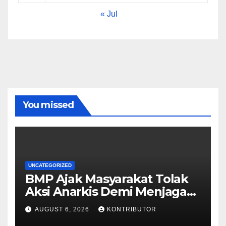
« Jul
You missed
UNCATEGORIZED
BMP Ajak Masyarakat Tolak
Aksi Anarkis Demi Menjaga
Keamanan dan
AUGUST 6, 2026
KONTRIBUTOR
Pembangunan Papua