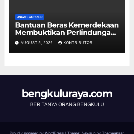
UNCATEGORIZED
Bantuan Beras Kemerdekaan
Membuktikan Perlindungan
Sosial Berjalan sampai ke
AUGUST 5, 2026
KONTRIBUTOR
Rumah Rakyat
bengkuluraya.com
BERITANYA ORANG BENGKULU
Proudly powered by WordPress
|
Theme: Newsup by
Themeansar
.