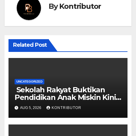
By
Kontributor
Related Post
UNCATEGORIZED
Sekolah Rakyat Buktikan
Pendidikan Anak Miskin Kini
Menjadi Prioritas Negara
AUG 5, 2026
KONTRIBUTOR