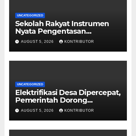
UNCATEGORIZED
Sekolah Rakyat Instrumen
Nyata Pengentasan
Kemiskinan Antargenerasi
AUGUST 5, 2026
KONTRIBUTOR
UNCATEGORIZED
Elektrifikasi Desa Dipercepat,
Pemerintah Dorong
Ketahanan Energi dan
AUGUST 5, 2026
KONTRIBUTOR
Kesejahteraan Masyarakat