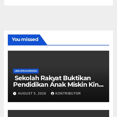
You missed
UNCATEGORIZED
Sekolah Rakyat Buktikan
Pendidikan Anak Miskin Kini
Menjadi Prioritas Negara
AUGUST 5, 2026
KONTRIBUTOR