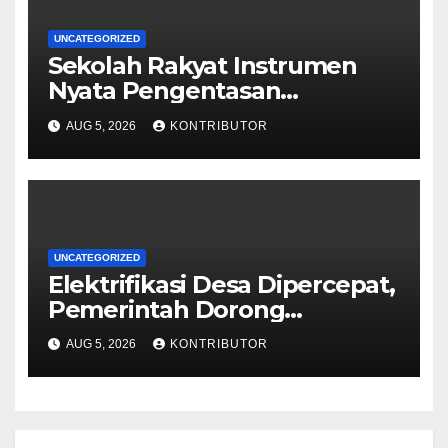
UNCATEGORIZED
Sekolah Rakyat Instrumen
Nyata Pengentasan
Kemiskinan Antargenerasi
AUG 5, 2026
KONTRIBUTOR
UNCATEGORIZED
Elektrifikasi Desa Dipercepat,
Pemerintah Dorong
Ketahanan Energi dan
AUG 5, 2026
KONTRIBUTOR
Kesejahteraan Masyarakat