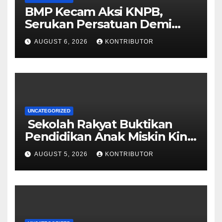
BMP Kecam Aksi KNPB,
Serukan Persatuan Demi
Papua yang Kondusif
AUGUST 6, 2026
KONTRIBUTOR
UNCATEGORIZED
Sekolah Rakyat Buktikan
Pendidikan Anak Miskin Kini
Menjadi Prioritas Negara
AUGUST 5, 2026
KONTRIBUTOR