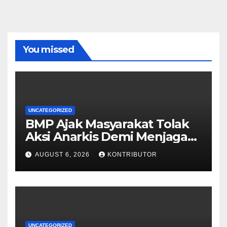
You missed
UNCATEGORIZED
BMP Ajak Masyarakat Tolak
Aksi Anarkis Demi Menjaga
Keamanan dan
AUGUST 6, 2026
KONTRIBUTOR
Pembangunan Papua
UNCATEGORIZED