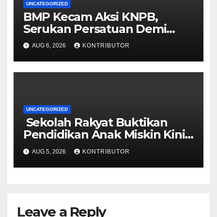
UNCATEGORIZED
BMP Kecam Aksi KNPB,
Serukan Persatuan Demi
Papua yang Kondusif
AUG 6, 2026
KONTRIBUTOR
UNCATEGORIZED
Sekolah Rakyat Buktikan
Pendidikan Anak Miskin Kini
Menjadi Prioritas Negara
AUG 5, 2026
KONTRIBUTOR
Leave a Reply