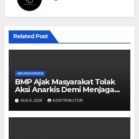
Related Post
UNCATEGORIZED
BMP Ajak Masyarakat Tolak
Aksi Anarkis Demi Menjaga
Keamanan dan
AUG 6, 2026
KONTRIBUTOR
Pembangunan Papua