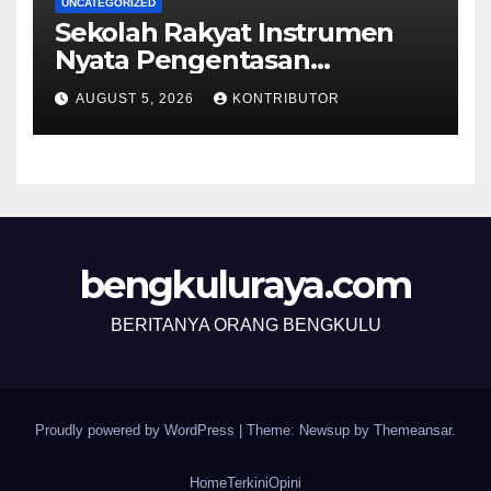
UNCATEGORIZED
Sekolah Rakyat Instrumen
Nyata Pengentasan
Kemiskinan Antargenerasi
AUGUST 5, 2026
KONTRIBUTOR
bengkuluraya.com
BERITANYA ORANG BENGKULU
Proudly powered by WordPress
|
Theme: Newsup by
Themeansar
.
Home
Terkini
Opini