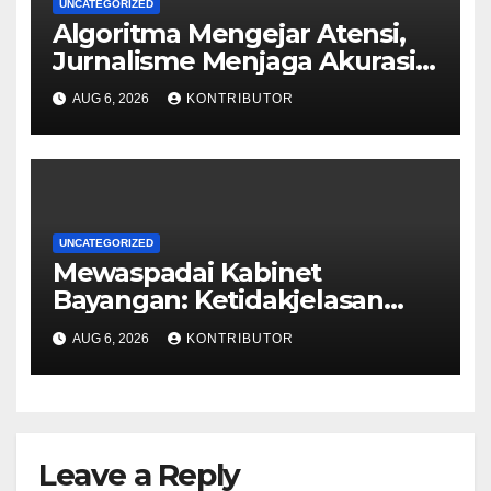
UNCATEGORIZED
Algoritma Mengejar Atensi,
Jurnalisme Menjaga Akurasi
dan Akal Sehat Publik
AUG 6, 2026
KONTRIBUTOR
UNCATEGORIZED
Mewaspadai Kabinet
Bayangan: Ketidakjelasan
Legitimasi Moral dan
AUG 6, 2026
KONTRIBUTOR
Representasi
Leave a Reply