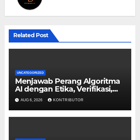
Related Post
UNCATEGORIZED
Menjawab Perang Algoritma
AI dengan Etika, Verifikasi,
dan Media Tepercaya
AUG 6, 2026
KONTRIBUTOR