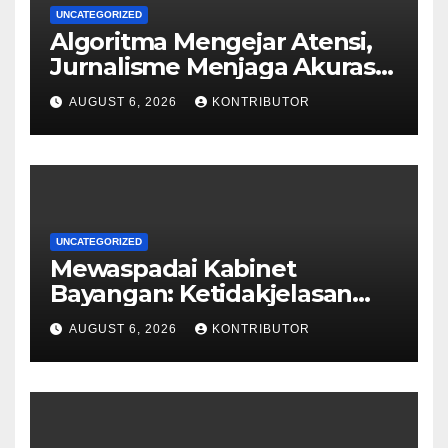
UNCATEGORIZED
Algoritma Mengejar Atensi,
Jurnalisme Menjaga Akurasi
dan Akal Sehat Publik
AUGUST 6, 2026
KONTRIBUTOR
UNCATEGORIZED
Mewaspadai Kabinet
Bayangan: Ketidakjelasan
Legitimasi Moral dan
AUGUST 6, 2026
KONTRIBUTOR
Representasi