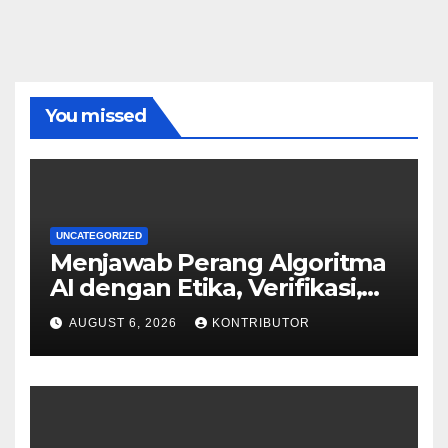
You missed
UNCATEGORIZED
Menjawab Perang Algoritma
AI dengan Etika, Verifikasi,
dan Media Tepercaya
AUGUST 6, 2026
KONTRIBUTOR