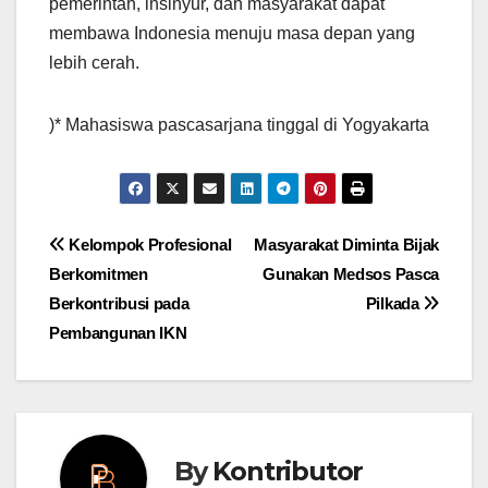
pemerintah, insinyur, dan masyarakat dapat
membawa Indonesia menuju masa depan yang
lebih cerah.
)* Mahasiswa pascasarjana tinggal di Yogyakarta
Post
Kelompok Profesional
Masyarakat Diminta Bijak
Berkomitmen
Gunakan Medsos Pasca
navigation
Berkontribusi pada
Pilkada
Pembangunan IKN
By
Kontributor