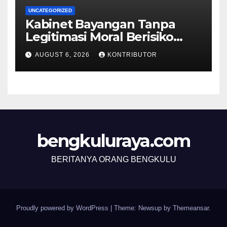
UNCATEGORIZED
Kabinet Bayangan Tanpa
Legitimasi Moral Berisiko
Mengaburkan Kepercayaan
AUGUST 6, 2026
KONTRIBUTOR
Publik
bengkuluraya.com
BERITANYA ORANG BENGKULU
Proudly powered by WordPress
|
Theme: Newsup by
Themeansar
.