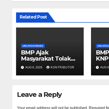
Related Post
UNCATEGORIZED
UNCATEG
BMP Ajak
BMP
Masyarakat Tolak
KNP
Aksi Anarkis Demi
Per
AUG 6, 2026
KONTRIBUTOR
AUG 6
Menjaga Keamanan
Pap
dan Pembangunan
Kond
Papua
Leave a Reply
Your email address will not be published.
Required fi