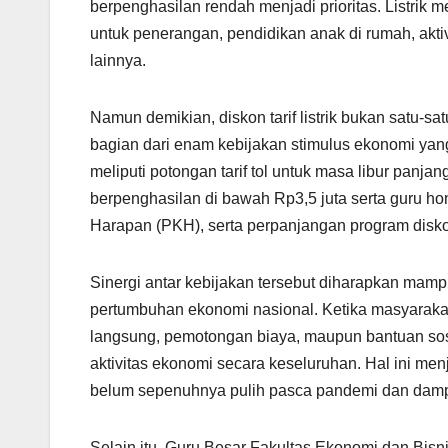
berpenghasilan rendah menjadi prioritas. Listrik
untuk penerangan, pendidikan anak di rumah, akti
lainnya.
Namun demikian, diskon tarif listrik bukan satu-s
bagian dari enam kebijakan stimulus ekonomi yang
meliputi potongan tarif tol untuk masa libur panja
berpenghasilan di bawah Rp3,5 juta serta guru h
Harapan (PKH), serta perpanjangan program diskon
Sinergi antar kebijakan tersebut diharapkan mampu
pertumbuhan ekonomi nasional. Ketika masyarakat
langsung, pemotongan biaya, maupun bantuan s
aktivitas ekonomi secara keseluruhan. Hal ini me
belum sepenuhnya pulih pasca pandemi dan damp
Selain itu, Guru Besar Fakultas Ekonomi dan Bisn