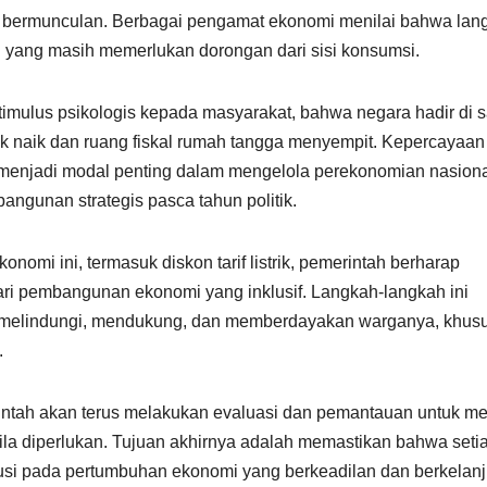
ai bermunculan. Berbagai pengamat ekonomi menilai bahwa lan
ni yang masih memerlukan dorongan dari sisi konsumsi.
stimulus psikologis kepada masyarakat, bahwa negara hadir di s
ok naik dan ruang fiskal rumah tangga menyempit. Kepercayaan
 menjadi modal penting dalam mengelola perekonomian nasiona
ngunan strategis pasca tahun politik.
nomi ini, termasuk diskon tarif listrik, pemerintah berharap
ri pembangunan ekonomi yang inklusif. Langkah-langkah ini
k melindungi, mendukung, dan memberdayakan warganya, khus
.
rintah akan terus melakukan evaluasi dan pemantauan untuk me
ila diperlukan. Tujuan akhirnya adalah memastikan bahwa seti
ibusi pada pertumbuhan ekonomi yang berkeadilan dan berkelanj