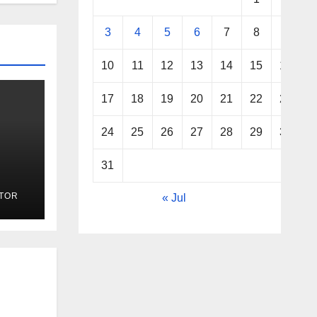
3
4
5
6
7
8
9
10
11
12
13
14
15
16
17
18
19
20
21
22
23
24
25
26
27
28
29
30
31
k
TOR
« Jul
adi