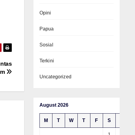
Opini
Papua
Sosial
Terkini
untas
tam
Uncategorized
August 2026
M
T
W
T
F
S
S
1
2