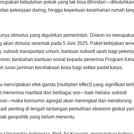
 merupakan kebutuhan pokok yang tak bisa dihindari—dibutuhkan
vitas pekerjaan daring, hingga keperluan keseharian rumah tan
atunya stimulus yang digulirkan pemerintah. Diskon ini merupaka
 akan dimulai serentak pada 5 Juni 2025. Paket kebijakan ters
ng, subsidi transportasi umum, bantuan subsidi upah bagi pekerj
onorer, tambahan bantuan sosial kepada penerima Program Kel
 iuran jaminan kecelakaan kerja bagi sektor padat karya.
 menciptakan efek ganda (multiplier effect) yang signifikan te
 menerima manfaat dari berbagai sisi—baik melalui subsidi
osial—maka konsumsi agregat akan meningkat dan mendorong
njadi penting di tengah tantangan pemulihan ekonomi global ya
ak geopolitik yang belum menentu.
is Universitas Indonesia, Prof. Ari Kuncoro, mengatakan bahwa