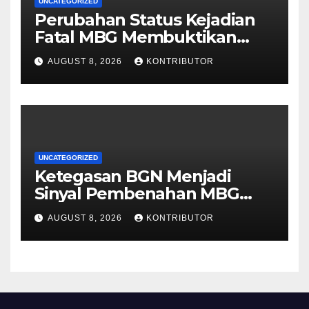
UNCATEGORIZED
Perubahan Status Kejadian
Fatal MBG Membuktikan
Pemerintah Tidak Main-main
AUGUST 8, 2026
KONTRIBUTOR
UNCATEGORIZED
Ketegasan BGN Menjadi
Sinyal Pembenahan MBG
Berjalan Lebih Serius
AUGUST 8, 2026
KONTRIBUTOR