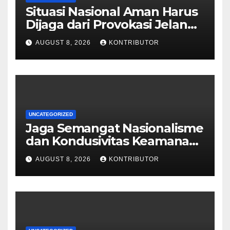
Situasi Nasional Aman Harus
Dijaga dari Provokasi Jelang
HUT ke-81 RI
AUGUST 8, 2026
KONTRIBUTOR
UNCATEGORIZED
Jaga Semangat Nasionalisme
dan Kondusivitas Keamanan
Papua Jelang HUT Ke-81 RI
AUGUST 8, 2026
KONTRIBUTOR