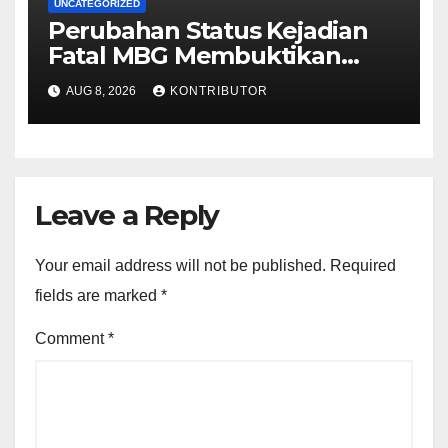
UNCATEGORIZED
Perubahan Status Kejadian
Fatal MBG Membuktikan
Pemerintah Tidak Main-main
AUG 8, 2026
KONTRIBUTOR
Leave a Reply
Your email address will not be published.
Required
fields are marked
*
Comment
*