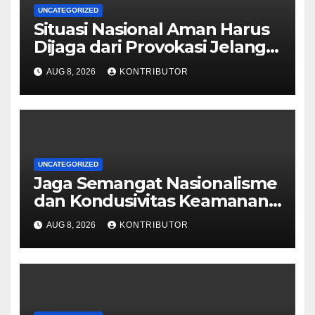
UNCATEGORIZED
Situasi Nasional Aman Harus
Dijaga dari Provokasi Jelang
HUT ke-81 RI
AUG 8, 2026
KONTRIBUTOR
UNCATEGORIZED
Jaga Semangat Nasionalisme
dan Kondusivitas Keamanan
Papua Jelang HUT Ke-81 RI
AUG 8, 2026
KONTRIBUTOR